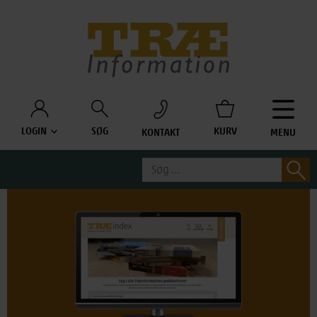
Træinfo
LOGIN
SØG
KURV
KONTAKT
MENU
Søg
S
efter: