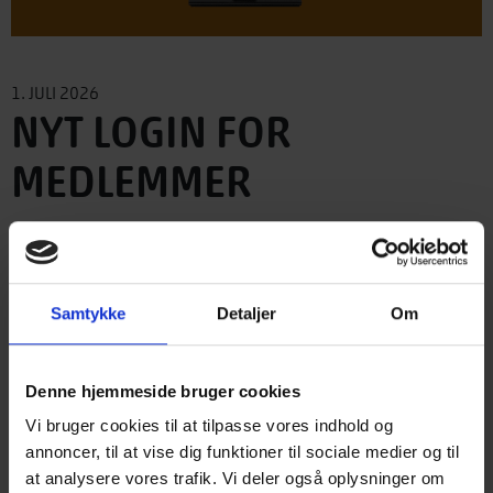
1. JULI 2026
NYT LOGIN FOR
MEDLEMMER
Vi lukker i dag 1. juli 2026 for adgangen til Træinformations
bøger via det gamle fælles virksomhedslogin på traeinfo.dk.
Samtykke
Detaljer
Om
Fremover skal alle brugere benytte vores nye platform
TRÆindex og her oprette en egen personlig adgangskode.
Få adgang til TRÆindex
Denne hjemmeside bruger cookies
Vi bruger cookies til at tilpasse vores indhold og
traeindex.dk
a) Gå til
annoncer, til at vise dig funktioner til sociale medier og til
b) Klik på LOGIN i øverste højre hjørne
at analysere vores trafik. Vi deler også oplysninger om