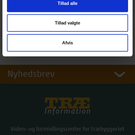
Læse alle dine TRÆbøger online ét sted
Tillad alle
Stille hele spørgsmål og få vist de mest relevante afsnit
fra bøgerne
Tillad valgte
› Kort videoguide til hvordan du bruger TRÆindex
Har du spørgsmål eller brug for hjælp, er du velkommen til at
Afvis
traeinfo@traeinfo.dk
kontakte os på
.
Nyhedsbrev
Træinfo
Viden- og formidlingscenter for træbyggeriet