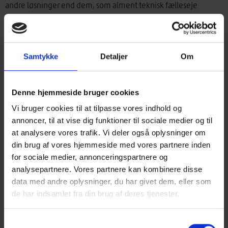
andre løsninger end dem, som alment teknisk fælleseje
beskriver. Men så skal du dokumentere, at du træffer et
velbegrundet valg. Du har dermed en særlig bevisbyrde, hvis
der viser sig problemer med de løsninger, du har valgt.
Samtykke
Detaljer
Om
Om Træinformations publikationer
Træinformations publikationer minder for så vidt meget om
SBi’s anvisninger. Her er der ikke tale om lovgivning.
Denne hjemmeside bruger cookies
Byggeloven
Lovgivningen findes kun i
og
Vi bruger cookies til at tilpasse vores indhold og
Bygningsreglementet
, som du skal overholde.
annoncer, til at vise dig funktioner til sociale medier og til
TRÆhåndbøgerne og SBi’s anvisninger giver løsninger på,
at analysere vores trafik. Vi deler også oplysninger om
hvordan konstruktioner bedst muligt kan udføres, så de
din brug af vores hjemmeside med vores partnere inden
opfylder Bygningsreglementets krav. SBi’s anvisninger dækker
for sociale medier, annonceringspartnere og
flere områder, mens Træinformation fokuserer på
analysepartnere. Vores partnere kan kombinere disse
trækonstruktioner og det lette byggeri, samt dér hvor træ og
data med andre oplysninger, du har givet dem, eller som
andre materialer kombineres. SBi’s anvisninger er lidt mindre
de har indsamlet fra din brug af deres tjenester.
detaljerede end Træinformations publikationer, hvor vi
tilstræber, at udførende kan bygge efter dem.
Samtykkevalg