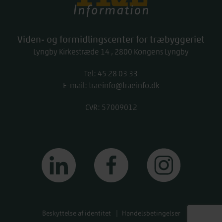
Viden- og formidlingscenter for træbyggeriet
Lyngby Kirkestræde 14
2800
Kongens Lyngby
Tel:
work
45 28 03 33
E-mail:
traeinfo@traeinfo.dk
CVR: 57009012
linkedin
facebook
instagram
Beskyttelse af identitet
Handelsbetingelser