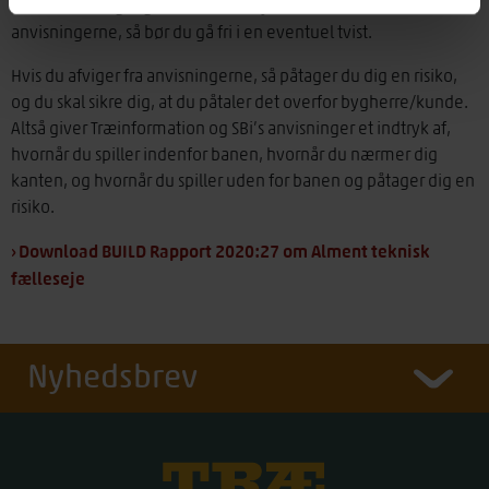
Hvis du har fulgt og udført dit arbejde korrekt efter
anvisningerne, så bør du gå fri i en eventuel tvist.
Hvis du afviger fra anvisningerne, så påtager du dig en risiko,
og du skal sikre dig, at du påtaler det overfor bygherre/kunde.
Altså giver Træinformation og SBi’s anvisninger et indtryk af,
hvornår du spiller indenfor banen, hvornår du nærmer dig
kanten, og hvornår du spiller uden for banen og påtager dig en
risiko.
› Download BUILD Rapport 2020:27 om Alment teknisk
fælleseje
Nyhedsbrev
Træinfo