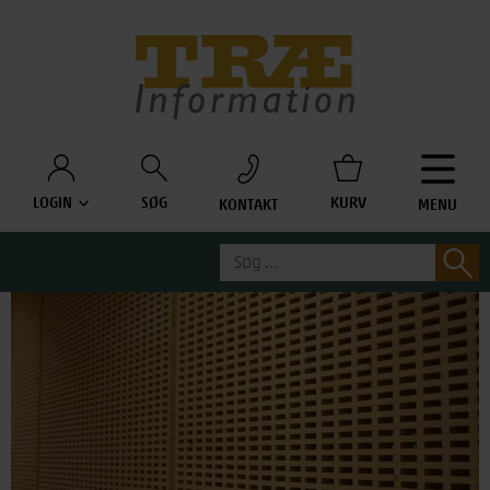
Træinfo
LOGIN
SØG
KURV
KONTAKT
MENU
Søg
S
efter: