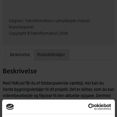
Udgiver: Træinformation i samarbejde med et
branchepanel
Copyright ©Træinformation 2008
Beskrivelse
Produktdetaljer
Beskrivelse
Med TRÆcad får du et tidsbesparende værktøj. Her kan du
hente bygningsdetaljer til dit projekt. Det er skitser, som du kan
viderebearbejde og tilpasse til den aktuelle opgave. Dermed
er du hurtigere i gang.
Du får mere end 375 bygningsdetaljer, som kan danne