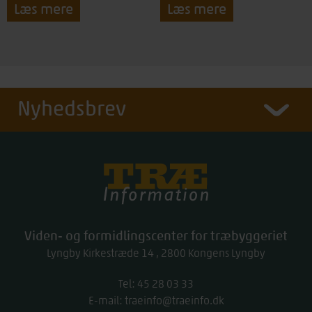
Læs mere
Læs mere
Nyhedsbrev
Træinfo
Viden- og formidlingscenter for træbyggeriet
Lyngby Kirkestræde 14
2800
Kongens Lyngby
Tel:
work
45 28 03 33
E-mail:
traeinfo@traeinfo.dk