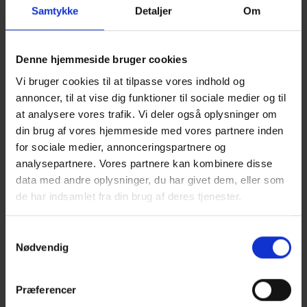
grundlag for dit projekt. Bygningsdetaljerne er baseret på det
Samtykke
Detaljer
Om
tekniske grundlag i Træinformations publikationer.
Brugerens ansvar
Denne hjemmeside bruger cookies
Ved ibrugtagning er der behov for individuel tilpasning af
løsningerne. Brugeren overtager i alle tilfælde det fulde ansvar
Vi bruger cookies til at tilpasse vores indhold og
for løsningernes anvendelse, egnethed og lovlighed i den
annoncer, til at vise dig funktioner til sociale medier og til
konkrete byggesag, uanset om de bruges direkte eller tilpasses
at analysere vores trafik. Vi deler også oplysninger om
det aktuelle byggeri. Bemærk at du altid bør holder dig ajour
din brug af vores hjemmeside med vores partnere inden
med de nyeste og gældende anvisninger i
for sociale medier, annonceringspartnere og
TRÆhåndbøger
tillæg og opdateringer
analysepartnere. Vores partnere kan kombinere disse
vores
og
.
data med andre oplysninger, du har givet dem, eller som
Online adgang 24 timer i døgnet
de har indsamlet fra din brug af deres tjenester.
• Som abonnent kan du hente tegninger 24 timer i døgnet.
www.traecad.dk
• Du har direkte adgang på
med kundenr. og
Samtykkevalg
adgangskode.
Nødvendig
Sådan kommer du i gang
For at kunne bruge TRÆcad skal du tegne et abonnement. Det
Præferencer
giver dig og alle medarbejdere i jeres virksomhed direkte