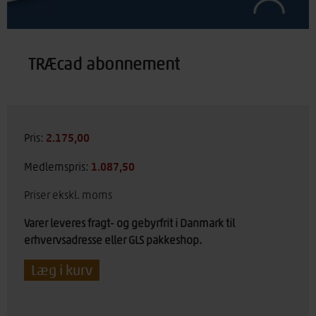
TRÆcad abonnement
2.175,00
kr.
Pris:
1.087,50
kr.
Medlemspris:
Priser ekskl. moms
Varer leveres fragt- og gebyrfrit i Danmark til
erhvervsadresse eller GLS pakkeshop.
TRÆcad
Læg i kurv
abonnement
antal