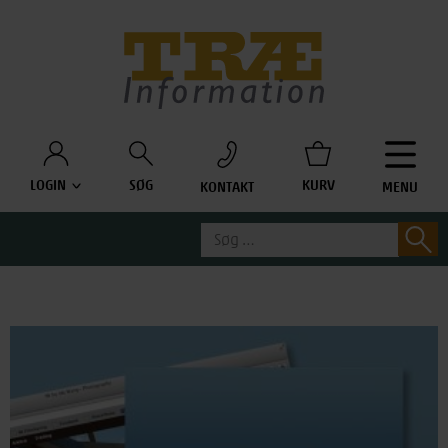
Træinfo
LOGIN
SØG
KURV
KONTAKT
MENU
Søg
S
efter: