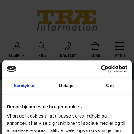
Træinfo
LOGIN
SØG
KURV
KONTAKT
MENU
Søg
S
efter:
Samtykke
Detaljer
Om
LÆSEHANDICAP
Denne hjemmeside bruger cookies
Vi bruger cookies til at tilpasse vores indhold og
Hvis du har et læsehandicap der gør, at du ikke kan læse
annoncer, til at vise dig funktioner til sociale medier og til
almindelig trykt tekst, kan du få adgang til Træinformations e-
at analysere vores trafik. Vi deler også oplysninger om