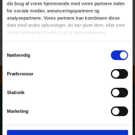
bøger fra Nota. Alle Træinformations publikationer, herunder
din brug af vores hjemmeside med vores partnere inden
TRÆhåndbøger og TRÆfakta ligger tilgængeligt hos Nota.
for sociale medier, annonceringspartnere og
analysepartnere. Vores partnere kan kombinere disse
Nota er et bibliotek og videncenter der beskæftiger sig med
data med andre oplysninger, du har givet dem, eller som
bøger og læsning for mennesker med syns- og læsehandicap.
de har indsamlet fra din brug af deres tjenester.
Nota er en institution under Kulturministeriet.
> Læs mere på nota.dk
Samtykkevalg
Nødvendig
> Log på Nota Bibliotek, hvis du allerede har login
Nyhedsbrev
Præferencer
Statistik
Træinfo
Marketing
Viden- og formidlingscenter for træbyggeriet