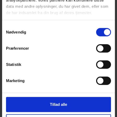
analysepartnere. Vores partnere kan kombinere disse
Træteknisk rådgivning på e-mail og telefon
data med andre oplysninger, du har givet dem, eller som
Alle nyudviklede TRÆhåndbøger fremsendes
de har indsamlet fra din brug af deres tjenester.
omkostningsfrit ved udgivelsen
Det byggefaglige nyhedsbrev for medlemmer
Samtykkevalg
Programmet SØMdim, som definerer bæreevnen af søm,
Nødvendig
skruer og bolte
Målrettet søgning efter træteknisk viden med
søgemaskinen træindex.dk
Præferencer
Derudover får du medlemsrabat på:
Statistik
TRÆhåndbøger og vejledninger i træinfo.dk/butik
Kurser og temadage – se træinfo.dk/kurser
se
TRÆcad bygningsdetaljer i dwg og pdf format –
Marketing
træcad.dk her
LÆGTEdim, ÅSEdim og BJÆLKEdim – læs mere her
Rabat på første faktura
Tillad alle
Når du melder dig ind i Træinformation, får du 20% rabat på
første faktura, når du er medlem af Træsektionen.