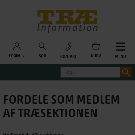
Træinfo
LOGIN
SØG
KURV
KONTAKT
MENU
Søg
S
efter:
FORDELE SOM MEDLEM
AF TRÆSEKTIONEN