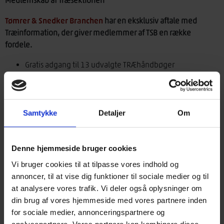
Medlemskab af Træsektionen
Tømrer & Snedker Branchen
har en eksklusiv aftale med
Træinformation, der giver medlemmer af TSB en række
fordele.
Gratis adgang til 13 udvalgte TRÆhåndbøger
Rabat på medlemskab af Træinformation ved første
faktura
Modtager særtilbud på udvalgte kurser og vejledninger
Samtykke
Detaljer
Om
› Log ind læs de udvalgte TRÆhåndbøger
Denne hjemmeside bruger cookies
Medlemskab af Træinformation
Vi bruger cookies til at tilpasse vores indhold og
Som medlem af Træinformation, får du adgang til følgende
annoncer, til at vise dig funktioner til sociale medier og til
fordele:
at analysere vores trafik. Vi deler også oplysninger om
din brug af vores hjemmeside med vores partnere inden
Online adgang til alle Træinformations håndbøger,
for sociale medier, annonceringspartnere og
vejledninger og lærebøger