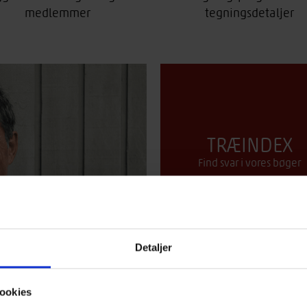
medlemmer
tegningsdetaljer
TRÆINDEX
Find svar i vores bøger
Detaljer
ookies