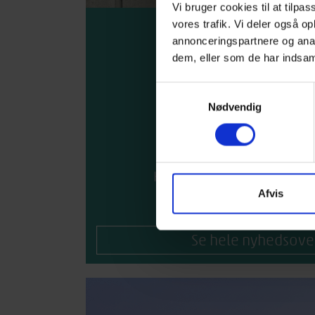
Vi bruger cookies til at tilpas
vores trafik. Vi deler også 
NYHEDE
annonceringspartnere og anal
dem, eller som de har indsaml
5. AUGUST 2026
Ny direktør i Træinf
Samtykkevalg
Nødvendig
1. JULI 2026
Nyt login for med
26. JUNI 2026
Kursus: Træfacader – desig
Afvis
Se hele nyhedsove