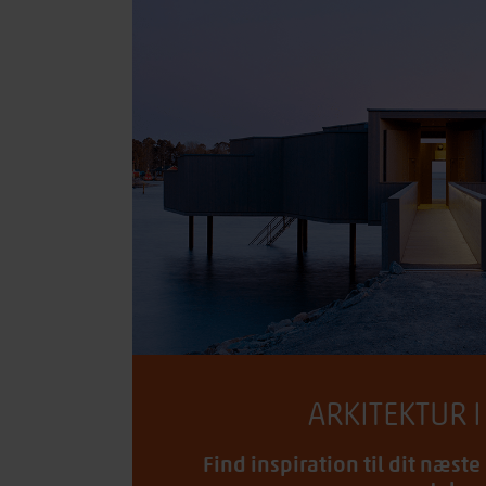
ARKITEKTUR I
Find inspiration til dit næst