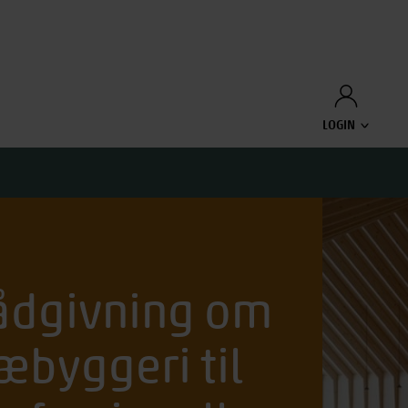
LOGIN
ådgivning om
æbyggeri til