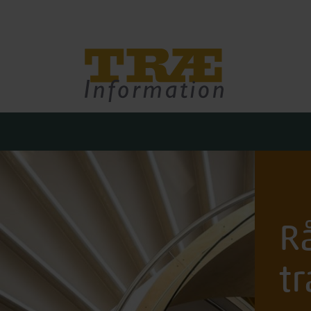
Træinfo
R
tr