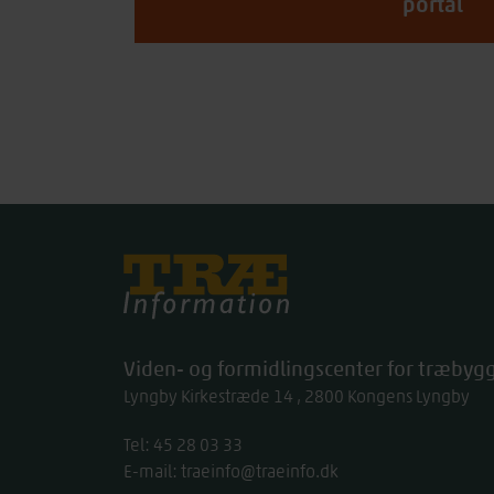
portal
Træinfo
Viden- og formidlingscenter for træbygg
Lyngby Kirkestræde 14
2800
Kongens Lyngby
Tel:
work
45 28 03 33
E-mail:
traeinfo@traeinfo.dk