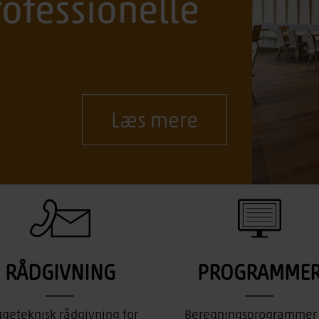
rofessionelle
Læs mere
RÅDGIVNING
PROGRAMME
geteknisk rådgivning for
Beregningsprogrammer