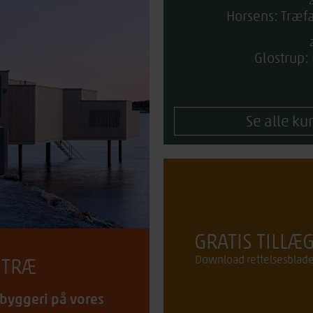
Horsens: Træfa
Glostrup:
Se alle k
GRATIS TILLÆ
Download rettelsesblad
 TRÆ
e byggeri på vores