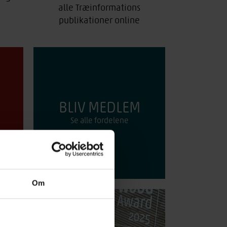
alle Træinformations
publikationer online
BLIV MEDLEM
Se alle fordelene
Om