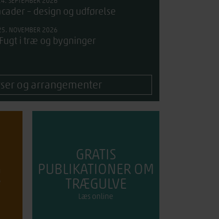
24. SEPTEMBER 2026
cader – design og udførelse
25. NOVEMBER 2026
 Fugt i træ og bygninger
urser og arrangementer
GRATIS
G
PUBLIKATIONER OM
TRÆGULVE
e
Læs online