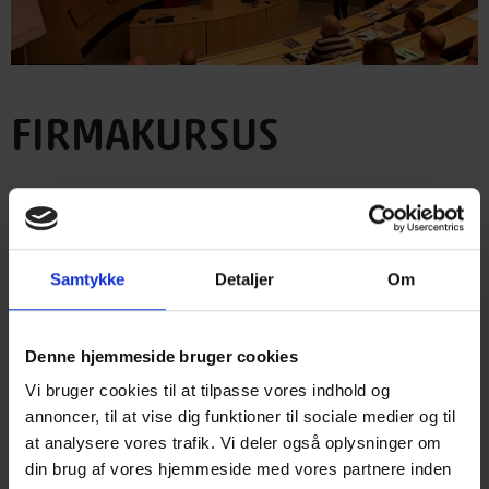
FIRMAKURSUS
Kurser og gå-hjem-møder tilpasset din virksomhed
Har I planer om at afholde efteruddannelse i virksomheden for
Samtykke
Detaljer
Om
at opdatere jeres medarbejdere om træ og træbaseret byggeri,
eller vil I arrangere en faglig dag for kunder og
forretningsforbindelser?
Denne hjemmeside bruger cookies
Træinformation tilrettelægger tilpassede foredrag og kurser til
Vi bruger cookies til at tilpasse vores indhold og
din virksomhed ud fra jeres specifikke behov.
annoncer, til at vise dig funktioner til sociale medier og til
at analysere vores trafik. Vi deler også oplysninger om
Som medlem af Træinformation får I rabat på foredrag og
din brug af vores hjemmeside med vores partnere inden
firmakurser.