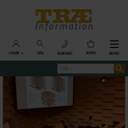
Træinfo
LOGIN
SØG
KURV
KONTAKT
MENU
Søg
S
efter: