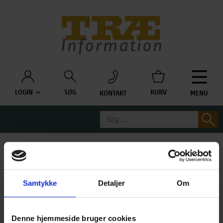
Træinfo
LOGIN
SØG
KURV
KONTAKT
MENU
Søg
S
efter:
RÅDGIVNING FOR
MEDLEMMER
Samtykke
Detaljer
Om
Denne hjemmeside bruger cookies