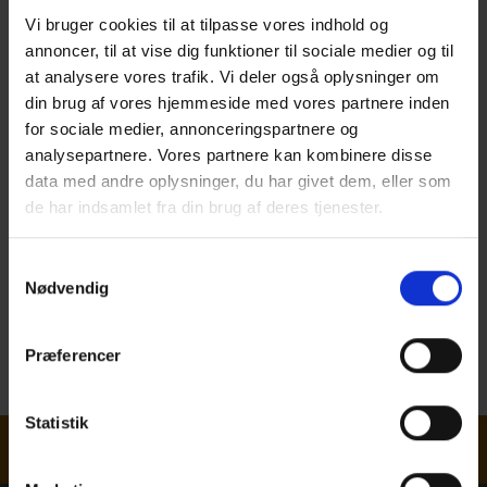
Står du med et byggeteknisk spørgsmål, kan du ringe eller
Vi bruger cookies til at tilpasse vores indhold og
sende en mail til vores tekniske rådgivere. Her sidder eksperter
annoncer, til at vise dig funktioner til sociale medier og til
klar til at hjælpe. Hvis vi ikke kan give dig et svar med det
at analysere vores trafik. Vi deler også oplysninger om
samme, vender vi tilbage inden for kort tid.
din brug af vores hjemmeside med vores partnere inden
Er opgaven mere omfattende kan vi rådgive dig yderligere til
for sociale medier, annonceringspartnere og
medlemspris.
analysepartnere. Vores partnere kan kombinere disse
data med andre oplysninger, du har givet dem, eller som
Du skal være medlem af Træinformation for at få adgang til
de har indsamlet fra din brug af deres tjenester.
medlemsrådgivningen
Log ind her med din arbejdsmail
Samtykkevalg
Nødvendig
Bliv medlem
Præferencer
Læs mere om fordelene her
Statistik
Nyhedsbrev