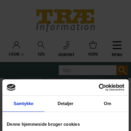
Træinfo
LOGIN
SØG
KURV
KONTAKT
MENU
Søg
S
efter:
Samtykke
Detaljer
Om
Denne hjemmeside bruger cookies