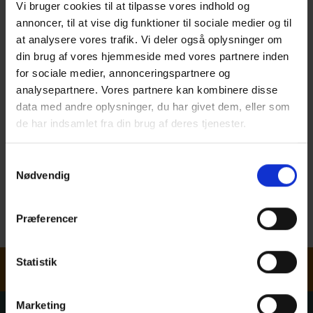
Vi bruger cookies til at tilpasse vores indhold og
annoncer, til at vise dig funktioner til sociale medier og til
at analysere vores trafik. Vi deler også oplysninger om
din brug af vores hjemmeside med vores partnere inden
for sociale medier, annonceringspartnere og
analysepartnere. Vores partnere kan kombinere disse
KASPER BIRKEDAL
data med andre oplysninger, du har givet dem, eller som
de har indsamlet fra din brug af deres tjenester.
KRISTENSEN
Samtykkevalg
Nødvendig
Fagteknisk chef
Civilingeniør
Præferencer
Send email
Nyhedsbrev
Statistik
Marketing