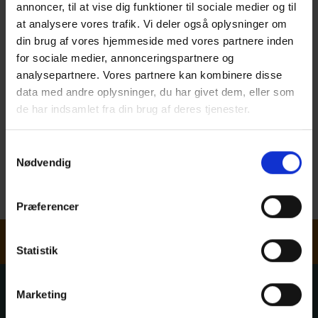
annoncer, til at vise dig funktioner til sociale medier og til
at analysere vores trafik. Vi deler også oplysninger om
din brug af vores hjemmeside med vores partnere inden
for sociale medier, annonceringspartnere og
analysepartnere. Vores partnere kan kombinere disse
data med andre oplysninger, du har givet dem, eller som
MARIANNE JØRGENSEN
de har indsamlet fra din brug af deres tjenester.
Samtykkevalg
Nødvendig
Byggeteknisk fagredaktør
Arkitekt MAA
Send email
Præferencer
Nyhedsbrev
Statistik
Marketing
Træinfo