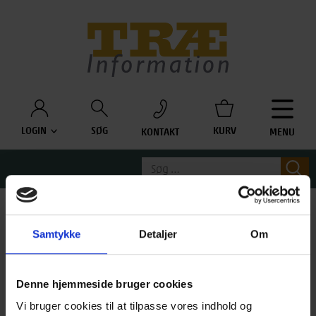
Træinfo
LOGIN
SØG
KURV
KONTAKT
MENU
Søg
S
efter:
Samtykke
Detaljer
Om
Denne hjemmeside bruger cookies
Vi bruger cookies til at tilpasse vores indhold og