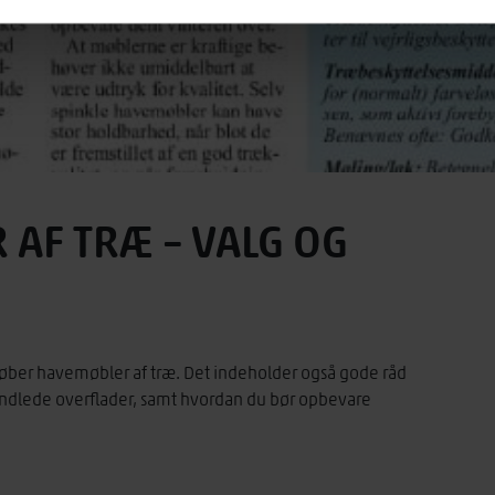
AF TRÆ – VALG OG
 køber havemøbler af træ. Det indeholder også gode råd
ndlede overflader, samt hvordan du bør opbevare