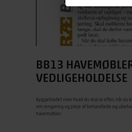
BB13 HAVEMØBLER 
VEDLIGEHOLDELSE
Byggebladet viser hvad du skal se efter, når du
om rengøring og pleje af behandlede og ubeha
havemøbler.