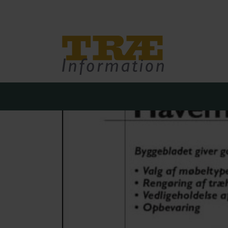
Træinfo