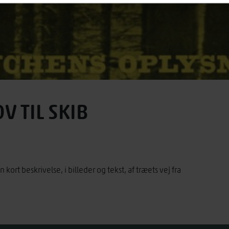
V TIL SKIB
kort beskrivelse, i billeder og tekst, af træets vej fra