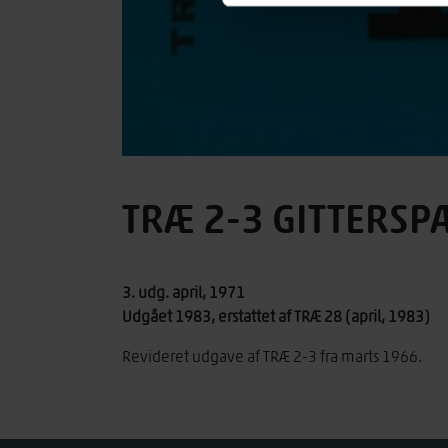
TRÆ 2-3 GITTERS
3. udg. april, 1971
Udgået 1983, erstattet af TRÆ 28 (april, 1983)
Revideret udgave af TRÆ 2-3 fra marts 1966.