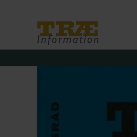
Træinfo