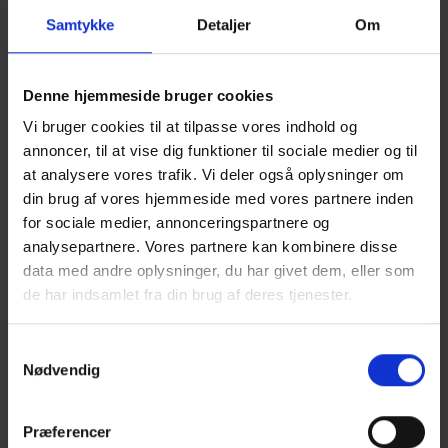
Samtykke
Detaljer
Om
Denne hjemmeside bruger cookies
Vi bruger cookies til at tilpasse vores indhold og
annoncer, til at vise dig funktioner til sociale medier og til
at analysere vores trafik. Vi deler også oplysninger om
din brug af vores hjemmeside med vores partnere inden
for sociale medier, annonceringspartnere og
analysepartnere. Vores partnere kan kombinere disse
data med andre oplysninger, du har givet dem, eller som
de har indsamlet fra din brug af deres tjenester.
Samtykkevalg
TRÆ 50 TRÆ – KVALITET
Nødvendig
OG EGENSKABER
Præferencer