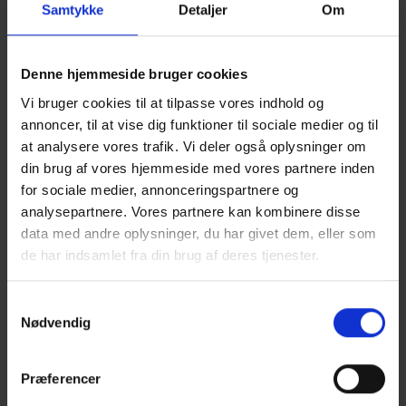
Samtykke
Detaljer
Om
Denne hjemmeside bruger cookies
Vi bruger cookies til at tilpasse vores indhold og
annoncer, til at vise dig funktioner til sociale medier og til
at analysere vores trafik. Vi deler også oplysninger om
din brug af vores hjemmeside med vores partnere inden
for sociale medier, annonceringspartnere og
analysepartnere. Vores partnere kan kombinere disse
data med andre oplysninger, du har givet dem, eller som
de har indsamlet fra din brug af deres tjenester.
Samtykkevalg
Nødvendig
TRÆ 59 TILLÆG OG
RETTELSER (MARTS
Præferencer