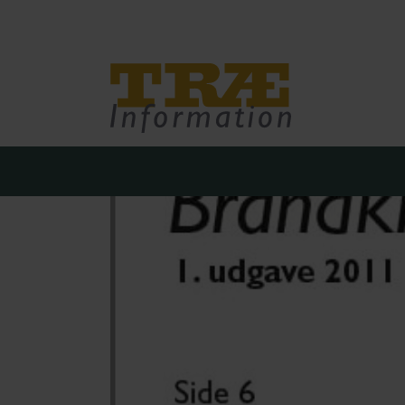
Træinfo