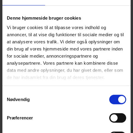
Denne hjemmeside bruger cookies
Vi bruger cookies til at tilpasse vores indhold og
annoncer, til at vise dig funktioner til sociale medier og til
at analysere vores trafik. Vi deler også oplysninger om
din brug af vores hjemmeside med vores partnere inden
for sociale medier, annonceringspartnere og
analysepartnere. Vores partnere kan kombinere disse
data med andre oplysninger, du har givet dem, eller som
de har indsamlet fra din brug af deres tjenester.
Samtykkevalg
Nødvendig
TRÆ 70 TRÆMATERIALER
Præferencer