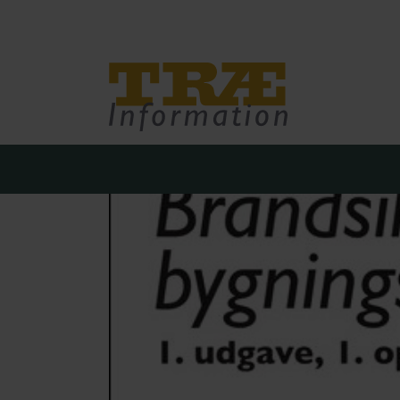
Træinfo