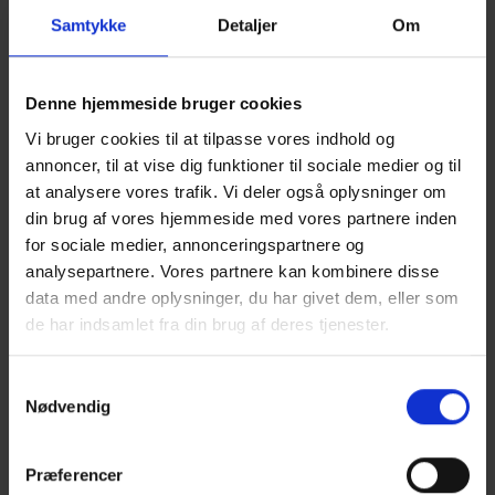
Samtykke
Detaljer
Om
Denne hjemmeside bruger cookies
Vi bruger cookies til at tilpasse vores indhold og
annoncer, til at vise dig funktioner til sociale medier og til
at analysere vores trafik. Vi deler også oplysninger om
din brug af vores hjemmeside med vores partnere inden
for sociale medier, annonceringspartnere og
analysepartnere. Vores partnere kan kombinere disse
data med andre oplysninger, du har givet dem, eller som
de har indsamlet fra din brug af deres tjenester.
Samtykkevalg
TRÆ 77 TILLÆG OG
Nødvendig
RETTELSER (DECEMBER
Præferencer