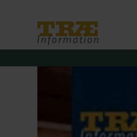
Træinfo