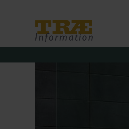
Træinfo