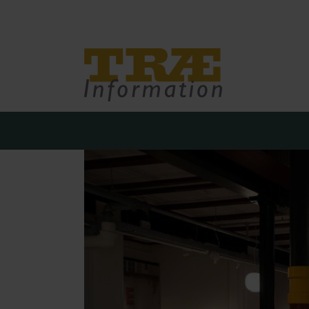
Træinfo