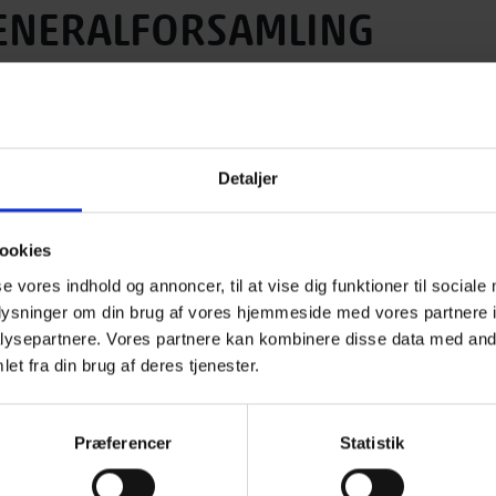
GENERALFORSAMLING
 18. april 2024
Detaljer
teret til årets generalforsamling, som afholdes
ookies
bilmuseet Classic Car House
lforsamlingen på
, Kgs.
se vores indhold og annoncer, til at vise dig funktioner til sociale
oplysninger om din brug af vores hjemmeside med vores partnere i
t besøge udstillingen hos Classic Car House. Bilmuseets
ysepartnere. Vores partnere kan kombinere disse data med andr
nsdygtigt autoværksted, som det så ud i 1936. Tag også en
et fra din brug af deres tjenester.
d op imod 200 private klassiske biler.
Præferencer
Statistik