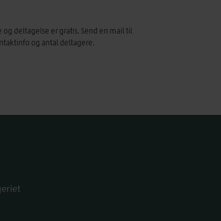
 deltagelse er gratis. Send en mail til
taktinfo og antal deltagere.
eriet