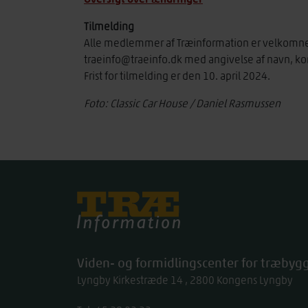
Tilmelding
Alle medlemmer af Træinformation er velkomne og
traeinfo@traeinfo.dk
med angivelse af navn, kon
Frist for tilmelding er den 10. april 2024.
Foto: Classic Car House / Daniel Rasmussen
Træinfo
Viden- og formidlingscenter for træbygg
Lyngby Kirkestræde 14
2800
Kongens Lyngby