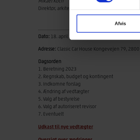
Mikael Koch
Direktør, arkitekt MAA
Afvis
Dato:
18. april 2024 kl. 9.00-11.00
Adresse:
Classic Car House Kongevejen 79, 2800
Dagsorden
1. Beretning 2023
2. Regnskab, budget og kontingent
3. Indkomne forslag
4. Ændring af vedtægter
5. Valg af bestyrelse
6. Valg af autoriseret revisor
7. Eventuelt
Udkast til nye vedtægter
Oversigt over ændringer