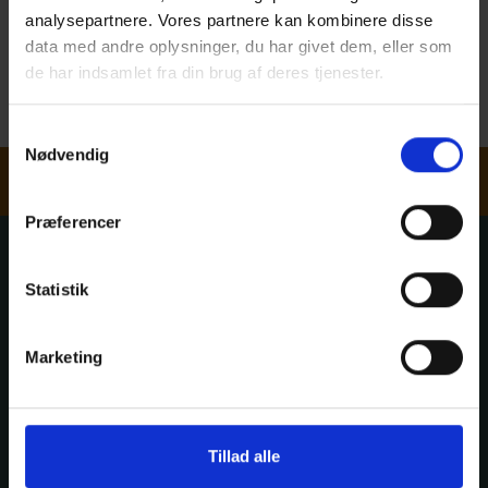
analysepartnere. Vores partnere kan kombinere disse
TRÆCAD Abonnement
data med andre oplysninger, du har givet dem, eller som
de har indsamlet fra din brug af deres tjenester.
TRÆcad er et effektivt værktøj, der sparer dig for både tid og
penge. Her kan du online hente kvalitetssikrede
bygningsdetaljer til dit projekt. Dermed er du hurtigere i gang.
Samtykkevalg
Nødvendig
Nyhedsbrev
Præferencer
Træinfo
Statistik
Marketing
Viden- og formidlingscenter for træbyggeriet
Lyngby Kirkestræde 14
2800
Kongens Lyngby
Tel:
work
45 28 03 33
Tillad alle
E-mail:
traeinfo@traeinfo.dk