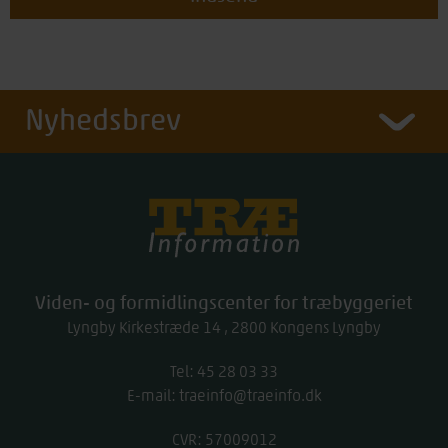
Nyhedsbrev
Træinfo
Viden- og formidlingscenter for træbyggeriet
Lyngby Kirkestræde 14
2800
Kongens Lyngby
Tel:
work
45 28 03 33
E-mail:
traeinfo@traeinfo.dk
CVR: 57009012