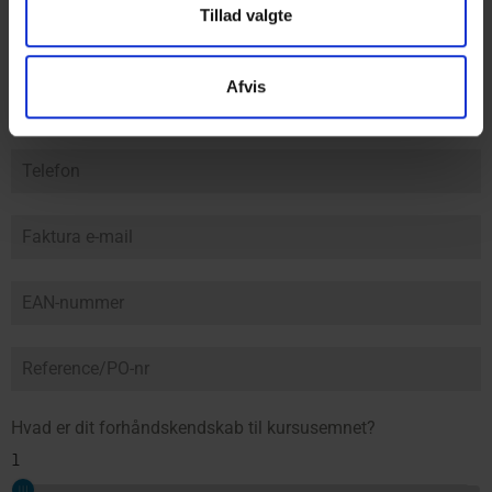
Tillad valgte
Afvis
Hvad er dit forhåndskendskab til kursusemnet?
1