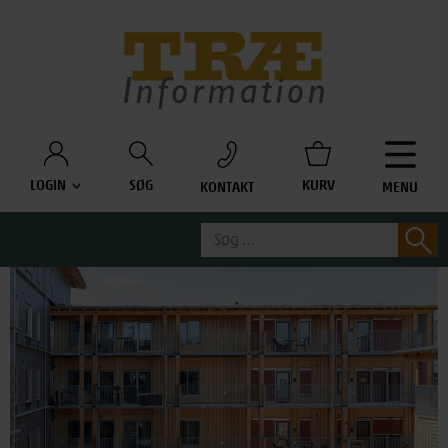
Træinfo
LOGIN
SØG
KURV
KONTAKT
MENU
Søg
S
efter: