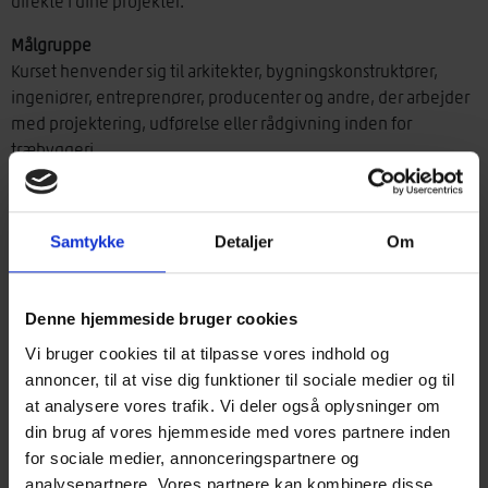
direkte i dine projekter.
Målgruppe
Kurset henvender sig til arkitekter, bygningskonstruktører,
ingeniører, entreprenører, producenter og andre, der arbejder
med projektering, udførelse eller rådgivning inden for
træbyggeri.
Tid og sted
23. september 2026 i Glostrup: Glostrup Park Hotel
Samtykke
Detaljer
Om
24. september 2026 i Horsens: Scandic Opus Horsens
Kursuspris
Medlem af Træinformation: 3.900 kr.
Denne hjemmeside bruger cookies
Medlem af Tømrer & Snedker Branchen under Dansk Industri:
Vi bruger cookies til at tilpasse vores indhold og
4.400 kr.
annoncer, til at vise dig funktioner til sociale medier og til
Ikke-medlem: 5.570 kr.
at analysere vores trafik. Vi deler også oplysninger om
I kursusprisen er inkluderet forplejning på dagen. Priserne er
din brug af vores hjemmeside med vores partnere inden
ekskl. moms.
for sociale medier, annonceringspartnere og
analysepartnere. Vores partnere kan kombinere disse