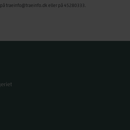
s på
traeinfo@traeinfo.dk
eller på 45280333.
eriet