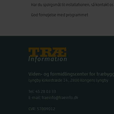
Har du spørgsmål til installationen, så kontakt o
God fornøjelse med programmet
Træinfo
Viden- og formidlingscenter for træbygg
Lyngby Kirkestræde 14
2800
Kongens Lyngby
Tel:
work
45 28 03 33
E-mail:
traeinfo@traeinfo.dk
CVR: 57009012