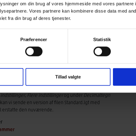
oplysninger om din brug af vores hjemmeside med vores partnere i
ysepartnere. Vores partnere kan kombinere disse data med andr
u afinstallerer version 2.0. Du downloader det nye
et fra din brug af deres tjenester.
installerer programmet efter installationsvejledningen.
fil, du har modtaget pr. mail fra Træinformation.
r
Præferencer
Statistik
serede maskiner.
ejledningen
Tillad valgte
en Standard.lgt er det formentlig fordi computeren er
t for komma. Er det ikke tilsigtet, kan den omstilles
indstillinger
,
Flere indstillinger
og under
Decimaltegn
t kan vi sende en version af filen Standard.lgt med
l erstatte den nuværende.
r
grammer