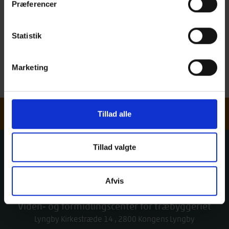
Præferencer
Beregning af Trækonstruktioner
lærebogen,
.
Lærebøgerne er primært tiltænkt
Statistik
bygningsingeniørstuderende, men rådgivende ingeniører og
bygningskonstruktører kan også have gavn af bøgerne.
Marketing
Læs mere om lærebogen, Beregning af forbindelser iht.
>
EC5
Nyhedsbrev
Tillad alle
Tillad valgte
Træinfo
Afvis
Viden- og formidlingscenter for træbyggeriet
Lyngby Kirkestræde 14
2800
Kongens Lyngby