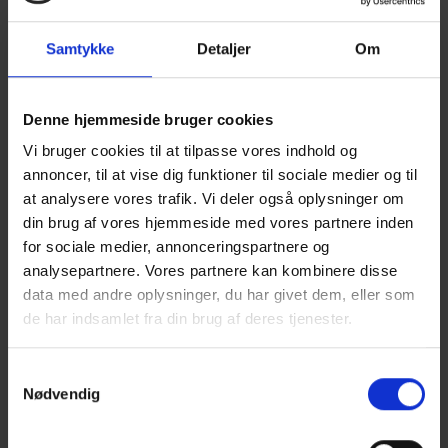
Samtykke
Detaljer
Om
Lærebogen, Beregning af forbindelser i henhold til
Eurocode 5, er netop udkommet i 2. udgave.
Denne hjemmeside bruger cookies
Bogen vejleder i beregning af sædvanlige træforbindelser
Vi bruger cookies til at tilpasse vores indhold og
efter Eurocode 5 – med tillæg og dansk Nationalt
annoncer, til at vise dig funktioner til sociale medier og til
Anneks. Bogen indeholder Træinformations
at analysere vores trafik. Vi deler også oplysninger om
anbefalede styrkeværdier for typiske forbindelsesmidler, og
din brug af vores hjemmeside med vores partnere inden
dokumentation for nogle mere gunstige
for sociale medier, annonceringspartnere og
beregningsforudsætninger end angivet i Eurocode 5.
analysepartnere. Vores partnere kan kombinere disse
Bæreevnen af søm, skruer og bolte kan bestemmes med
data med andre oplysninger, du har givet dem, eller som
programmet SømDIM, som er inkluderet, når køber bogen.
de har indsamlet fra din brug af deres tjenester.
downloade
Hvis du har en tidligere udgave af bogen, kan du
et rettelsesblad
til din bog. Hvis du er træt af rettelsesblade,
Samtykkevalg
eller hvis din gamle bog er lidt flosset i kanterne, kan du købe
Nødvendig
webshoppen
den nye udgave i
. Hvis du vil blive rigtig klog på
trækonstruktionsberegninger, kan du også få gavn af