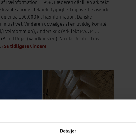
af Træinformation i 1958. Hæderen går til en arkitekt
ke kvalifikationer, teknisk dygtighed og overbevisende
r og er på 100.000 kr. Træinformation, Danske
 initiativet. Vinderen udvælges af en uvildig komité,
d/Træinfomation), Anders Brix (Arkitekt MAA MDD
 Astrid Rojas (Vandkunsten), Nicolai Richter-Friis
› Se tidligere vindere
.
Detaljer