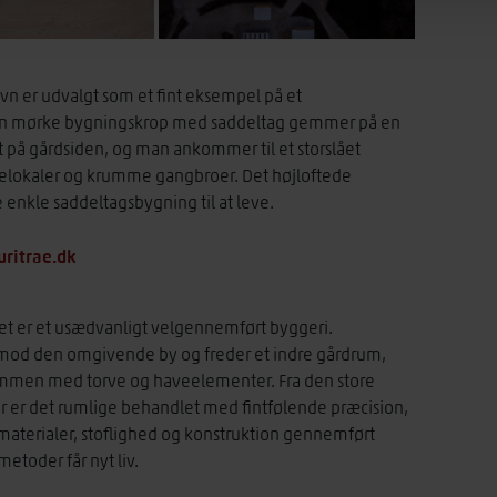
n er udvalgt som et fint eksempel på et
. Den mørke bygningskrop med saddeltag gemmer på en
t på gårdsiden, og man ankommer til et storslået
lokaler og krumme gangbroer. Det højloftede
enkle saddeltagsbygning til at leve.
uritrae.dk
det er et usædvanligt velgennemført byggeri.
 mod den omgivende by og freder et indre gårdrum,
sammen med torve og haveelementer. Fra den store
 er det rumlige behandlet med fintfølende præcision,
r materialer, stoflighed og konstruktion gennemført
etoder får nyt liv.