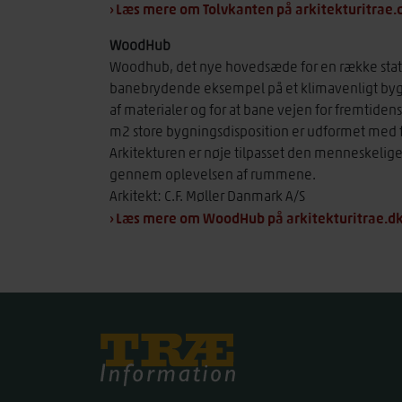
› Læs mere om Tolvkanten på arkitekturitrae
WoodHub
Woodhub, det nye hovedsæde for en række statsl
banebrydende eksempel på et klimavenligt bygge
af materialer og for at bane vejen for fremtiden
m2 store bygningsdisposition er udformet med
Arkitekturen er nøje tilpasset den menneskelig
gennem oplevelsen af rummene.
Arkitekt: C.F. Møller Danmark A/S
› Læs mere om WoodHub på arkitekturitrae.d
Træinfo