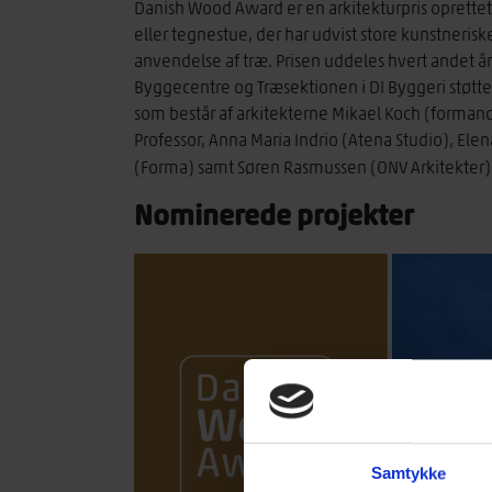
Danish Wood Award er en arkitekturpris oprettet 
eller tegnestue, der har udvist store kunstneris
anvendelse af træ. Prisen uddeles hvert andet å
Byggecentre og Træsektionen i DI Byggeri støtter
som består af arkitekterne Mikael Koch (forman
Professor, Anna Maria Indrio (Atena Studio), Elena
(Forma) samt Søren Rasmussen (ONV Arkitekter)
Nominerede projekter
Samtykke