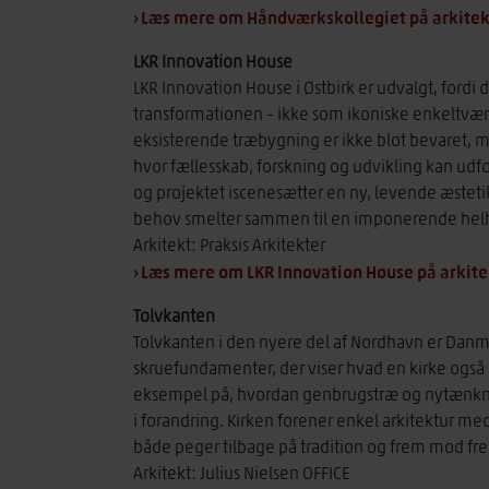
› Læs mere om Håndværkskollegiet på arkitek
LKR Innovation House
LKR Innovation House i Østbirk er udvalgt, fordi de
transformationen – ikke som ikoniske enkeltvær
eksisterende træbygning er ikke blot bevaret, me
hvor fællesskab, forskning og udvikling kan udf
og projektet iscenesætter en ny, levende æsteti
behov smelter sammen til en imponerende hel
Arkitekt: Praksis Arkitekter
› Læs mere om LKR Innovation House på arkit
Tolvkanten
Tolvkanten i den nyere del af Nordhavn er Danmark
skruefundamenter, der viser hvad en kirke også k
eksempel på, hvordan genbrugstræ og nytænkni
i forandring. Kirken forener enkel arkitektur med
både peger tilbage på tradition og frem mod fr
Arkitekt: Julius Nielsen OFFICE