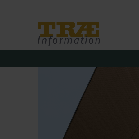
Træinfo