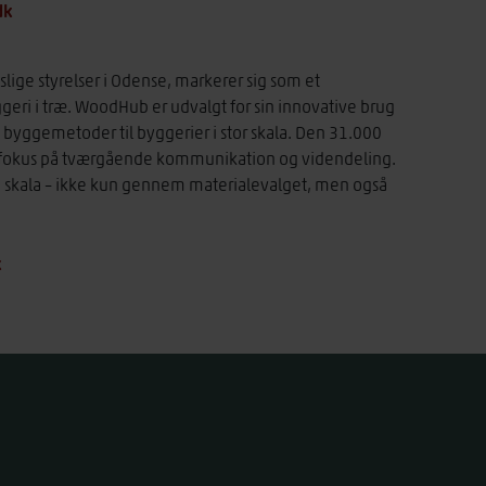
.dk
ige styrelser i Odense, markerer sig som et
ri i træ. WoodHub er udvalgt for sin innovative brug
s byggemetoder til byggerier i stor skala. Den 31.000
 fokus på tværgående kommunikation og videndeling.
e skala – ikke kun gennem materialevalget, men også
k