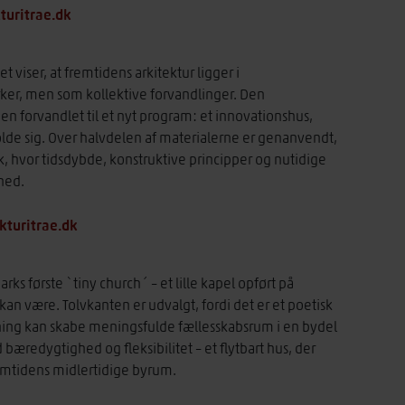
turitrae.dk
t viser, at fremtidens arkitektur ligger i
ker, men som kollektive forvandlinger. Den
n forvandlet til et nyt program: et innovationshus,
olde sig. Over halvdelen af materialerne er genanvendt,
k, hvor tidsdybde, konstruktive principper og nutidige
hed.
ekturitrae.dk
s første `tiny church´ – et lille kapel opført på
an være. Tolvkanten er udvalgt, fordi det er et poetisk
ng kan skabe meningsfulde fællesskabsrum i en bydel
 bæredygtighed og fleksibilitet – et flytbart hus, der
emtidens midlertidige byrum.