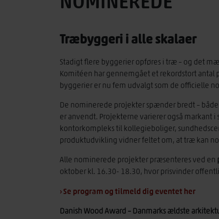
NOMINEREDE
Træbyggeri i alle skalaer
Stadigt flere byggerier opføres i træ – og det mæ
Komitéen har gennemgået et rekordstort antal pr
byggerier er nu fem udvalgt som de officielle 
De nominerede projekter spænder bredt – både 
er anvendt. Projekterne varierer også markant i s
kontorkompleks til kollegieboliger, sundhedscen
produktudvikling vidner feltet om, at træ kan nog
Alle nominerede projekter præsenteres ved en
oktober kl. 16.30- 18.30, hvor prisvinder offentl
› Se program og tilmeld dig eventet her
Danish Wood Award – Danmarks ældste arkitektu