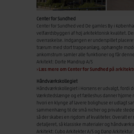
Center for Sundhed
Center for Sundhed ved De gamles By i Københav
velfærdsbyggeri af høj arkitektonisk kvalitet
overraskelse. Indgangen er underspillet placere
trærum med stort trappeanlæg, ophængte møde
ankomstrum samler alle funktioner og får denne 
Arkitekt: Dorte Mandrup A/S
› Læs mere om Center for Sundhed på arkitekt
Håndværkskollegiet
Håndværkskollegiet i Horsens er udvalgt, fordi 
Værkstedslænge og et fælleshus danner hjørne
hvori en klynge af lavere bolighuse er udlagt 
sammenhæng til de små nicher og private steder
så der skabes en rigdom af kvaliteter. Overalt e
detaljeret, så klassiske materialer og håndværksm
Arkitekt: Cubo Arkitekter A/S og Danø Arkitektur