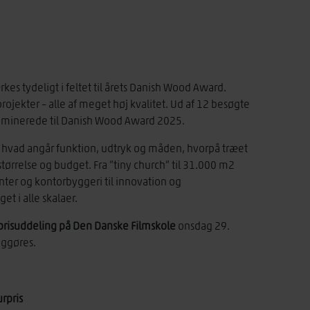
rkes tydeligt i feltet til årets Danish Wood Award.
ojekter – alle af meget høj kvalitet. Ud af 12 besøgte
nominerede til Danish Wood Award 2025.
hvad angår funktion, udtryk og måden, hvorpå træet
tørrelse og budget. Fra ”tiny church” til 31.000 m2
ter og kontorbyggeri til innovation og
et i alle skalaer.
prisuddeling på Den Danske Filmskole
onsdag 29.
iggøres.
rpris