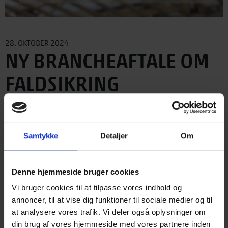
28. OKTOBER 2024
NY BRANCHEAFTALE OM
FALDSIKRING
Brancheaftale om faldsikring med forskalling eller plader 2024
For at højne sikkerheden ved arbejde i tagkonstruktioner og
Samtykke
Detaljer
Om
loftrum har 3F Byggegruppen, DI Byggeri og Træinformation
indgået en fælles aftale om mulige løsninger for faldsikring.
Brancheaftalen har opbakning fra Arbejdstilsynet og træder i
Denne hjemmeside bruger cookies
kraft 28. oktober 2024.
Vi bruger cookies til at tilpasse vores indhold og
annoncer, til at vise dig funktioner til sociale medier og til
Baggrund
at analysere vores trafik. Vi deler også oplysninger om
Den hidtidige metode med loftforskalling af 38 x 73 mm
din brug af vores hjemmeside med vores partnere inden
taglægter blev introduceret i håndbogen TRÆ 56