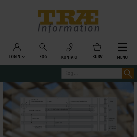
Træinfo
LOGIN
SØG
KURV
KONTAKT
MENU
Søg
S
efter: