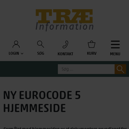
Træinfo
LOGIN
SØG
KURV
KONTAKT
MENU
Søg
S
efter:
NY EUROCODE 5
HJEMMESIDE