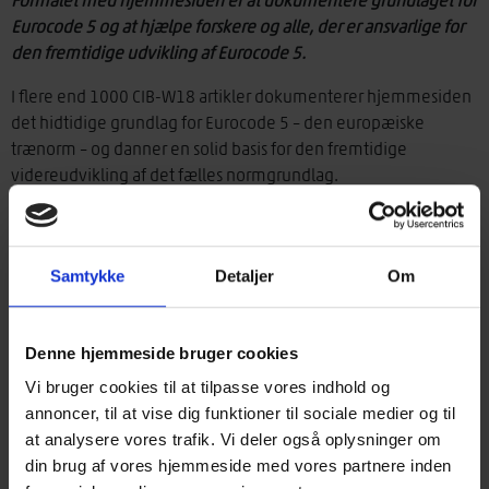
Formålet med hjemmesiden er at dokumentere grundlaget for
Eurocode 5 og at hjælpe forskere og alle, der er ansvarlige for
den fremtidige udvikling af
Eurocode 5.
I flere end 1000 CIB-W18 artikler dokumenterer hjemmesiden
det hidtidige grundlag for Eurocode 5 – den europæiske
trænorm – og danner en solid basis for den fremtidige
videreudvikling af det fælles normgrundlag.
Her kan alle finde de relevante oplysninger, beslutninger og
data, som kan være relevante for de emner den enkelte
forsker har brug for at studere.
Samtykke
Detaljer
Om
Det er opnået ved at opbygge en database der er fuld søgbar
og som indeholder:
Denne hjemmeside bruger cookies
Vi bruger cookies til at tilpasse vores indhold og
annoncer, til at vise dig funktioner til sociale medier og til
Referater – artikler og drøftelser – fra alle møder siden
at analysere vores trafik. Vi deler også oplysninger om
1973
din brug af vores hjemmeside med vores partnere inden
Sammendrag af alle CIB-W18 papers (tekniske artikler),