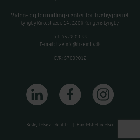
Viden- og formidlingscenter for træbyggeriet
Lyngby Kirkestræde 14
2800
Kongens Lyngby
Tel:
work
45 28 03 33
E-mail:
traeinfo@traeinfo.dk
CVR: 57009012
linkedin
facebook
instagram
Beskyttelse af identitet
Handelsbetingelser