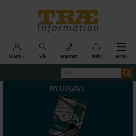
Træinfo
LOGIN
SØG
KURV
KONTAKT
MENU
Søg
S
efter: