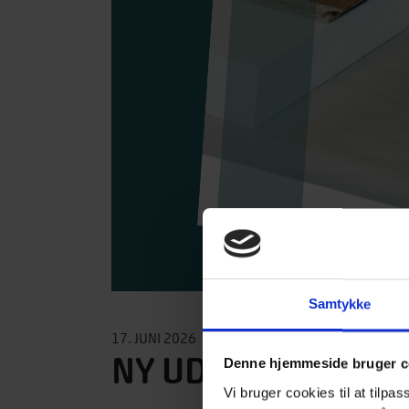
Samtykke
17. JUNI 2026
NY UDGAVE AF TRÆ
Denne hjemmeside bruger c
Vi bruger cookies til at tilpas