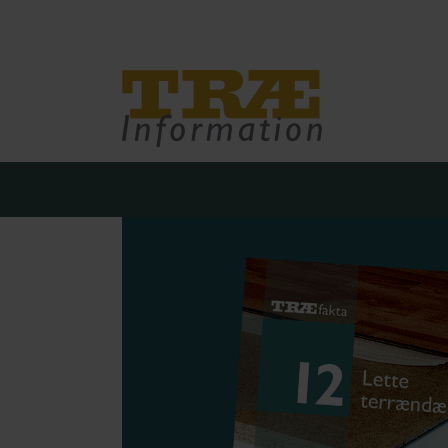
Træinfo