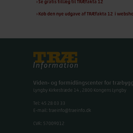
› Se gratis tillæg til TRÆfakta 12
› Køb den nye udgave af TRÆfakta 12 i webs
Træinfo
Viden- og formidlingscenter for træbygg
Lyngby Kirkestræde 14
2800
Kongens Lyngby
Tel:
work
45 28 03 33
E-mail:
traeinfo@traeinfo.dk
CVR: 57009012