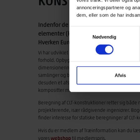
KONSTRUKTIONER
vores trafik. Vi deler også 
annonceringspartnere og anal
dem, eller som de har indsaml
Indenfor de senere år er man mange ste
Samtykkevalg
elementer (krydslamineret træ) som et m
Nødvendig
Hverken Eurocode 5 eller danske læreb
Vi har udviklet en lærebog om CLT-konstruktioner
forhold. Opbygningen med tværgående lag i CLT
dimensionering af både dæk og vægge skal der t
samlinger og brandmodstand. Bogen angiver meto
Afvis
desuden et afsnit om vibrationer, der kan anvend
kompositter med træ.
Beregning af CLT-konstruktioner retter sig båd
projekterende, især rådgivende ingeniører. Boge
finder interesse for statiske beregninger af CLT-
Hvis du er medlem af Træinformation kan du l
webshop
vores
til medlemspris.