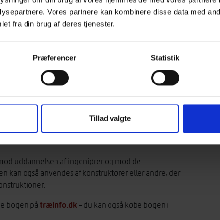
oplysninger om din brug af vores hjemmeside med vores partnere i
ysepartnere. Vores partnere kan kombinere disse data med andr
et fra din brug af deres tjenester.
der i verden begyndt at anvende CLT-
iljøvenligt alternativ til betonelementer.
Præferencer
Statistik
øger behandler dimensioneringen.
, som giver en samlet fremstilling tilpasset danske
-elementerne giver mange konstruktive fordele. Ved
ages hensyn til forhold som rullende forskydning,
der til at håndtere disse forhold og indeholder
Tillad valgte
es for alle typer dækkonstruktioner i træ og
e mod uddannelsen af ingeniører og mod de
n kan også anvendes af konstruktører eller andre, der
konstruktioner.
træinfo.dk
æse bogen på
– du kan også købe bogen i