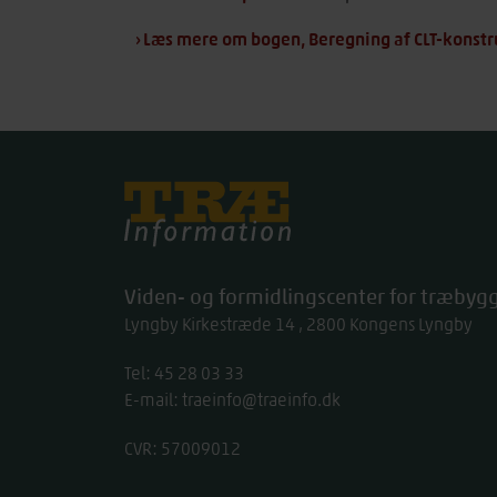
› Læs mere om bogen, Beregning af CLT-konstr
Træinfo
Viden- og formidlingscenter for træbygg
Lyngby Kirkestræde 14
2800
Kongens Lyngby
Tel:
work
45 28 03 33
E-mail:
traeinfo@traeinfo.dk
CVR: 57009012