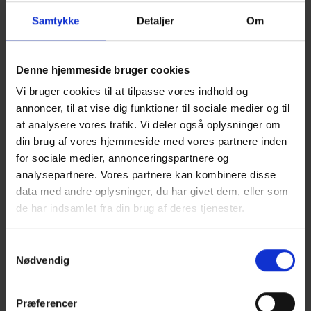
Samtykke
Detaljer
Om
5. JULI 2022
Denne hjemmeside bruger cookies
PODCAST: VERDENS
Vi bruger cookies til at tilpasse vores indhold og
HØJESTE TRÆBYGNING
annoncer, til at vise dig funktioner til sociale medier og til
at analysere vores trafik. Vi deler også oplysninger om
din brug af vores hjemmeside med vores partnere inden
for sociale medier, annonceringspartnere og
Schmidt Hammer Lassens står bag en ny tårnhøj træbygning,
analysepartnere. Vores partnere kan kombinere disse
der kommer til at slå Mjøstårnet og blive verdens højeste.
data med andre oplysninger, du har givet dem, eller som
Træ.dk har interviewet Kristian Ahlmark, der er arkitekt, partner
de har indsamlet fra din brug af deres tjenester.
og kreativ chef i SHL, om projektet. Hør mere om det helt nye
byggesystem, der er brugt for at kunne bygge endnu højere i
Samtykkevalg
træ og kunne minimere CO2-belastningen.
Nødvendig
Præferencer