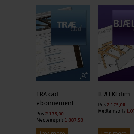
TRÆcad
BJÆLKEdim
abonnement
2.175,00
kr.
Pris
1.0
Medlemspris
2.175,00
kr.
Pris
1.087,50
kr.
Medlemspris
Læs mere
Læs mere