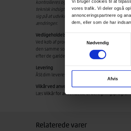
Vi bruger cookies til at tilpas
kontrolleres og valideres af en konstruktionsi
vores trafik. Vi deler også 
teknisk indsigt.
Ved lanceringen af næste genera
annonceringspartnere og anal
sig på at udvikle en ny version af ÅSEdim. Abone
dem, eller som de har indsaml
ændringer.
Vedligeholdelsesabonnement
Samtykkevalg
Ved køb af programmet tegner du samtidig et å
Nødvendig
den samme som indmeldelsesprisen), der sikrer 
efter de gældende normer og standarder.
Levering
ÅSEdim leveres pr. mail inkl. installationsguide
Afvis
Vilkår ved anvendelse af beregningsprogramme
Læs
Vilkår for anvendelse af beregningsprogra
Relaterede varer