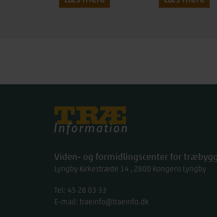
Træinfo
Viden- og formidlingscenter for træbygg
Lyngby Kirkestræde 14
2800
Kongens Lyngby
Tel:
work
45 28 03 33
E-mail:
traeinfo@traeinfo.dk