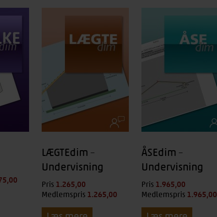
LÆGTEdim –
ÅSEdim –
Undervisning
Undervisning
75,00
kr.
1.265,00
kr.
1.965,00
kr.
Pris
Pris
1.265,00
kr.
1.965,0
Medlemspris
Medlemspris
Læs mere
Læs mere