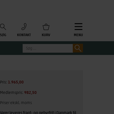
SØG
KONTAKT
KURV
MENU
Søg
Søg
efter:
1.965,00
kr.
Pris:
982,50
kr.
Medlemspris:
Priser ekskl. moms
Varer leveres fragt- og gebyrfrit i Danmark til