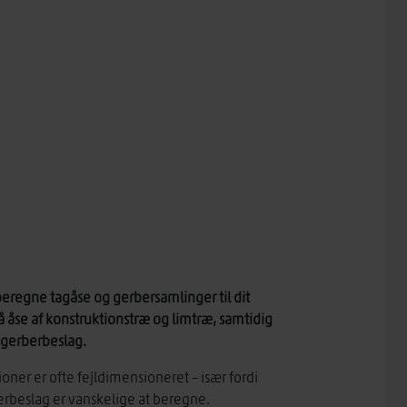
beregne tagåse og gerbersamlinger til dit
 åse af konstruktionstræ og limtræ, samtidig
 gerberbeslag.
ioner er ofte fejldimensioneret – især fordi
beslag er vanskelige at beregne.