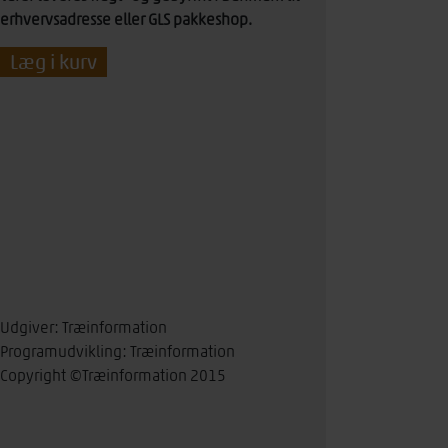
erhvervsadresse eller GLS pakkeshop.
ÅSEdim
Læg i kurv
-
Enkeltbruger
antal
Udgiver: Træinformation
Programudvikling: Træinformation
Copyright ©Træinformation 2015