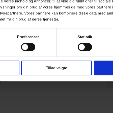
se vores indhold og annoncer, til at vise dig funktioner til sociale
ngeniør eller anden fagperson med fornøden
oplysninger om din brug af vores hjemmeside med vores partnere i
tion af Eurocodes vil Træinformation bestræbe
ysepartnere. Vores partnere kan kombinere disse data med andr
nter vil selvfølgelig blive informeret om
et fra din brug af deres tjenester.
rligt vedligeholdelsesabonnement (prisen er
Præferencer
Statistik
at programmet er opdateret, så du altid regner
 og brugervejledning.
Tillad valgte
r
mmer