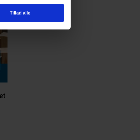
Tillad alle
æt
r.