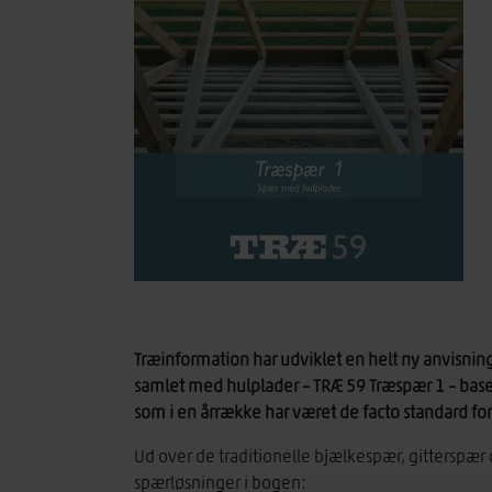
Træinformation har udviklet en helt ny anvisnin
samlet med hulplader – TRÆ 59 Træspær 1 – bas
som i en årrække har været de facto standard fo
Ud over de traditionelle bjælkespær, gitterspæ
spærløsninger i bogen: