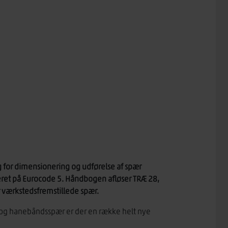
g for dimensionering og udførelse af spær
eret på Eurocode 5. Håndbogen afløser TRÆ 28,
r værkstedsfremstillede spær.
r og hanebåndsspær er der en række helt nye