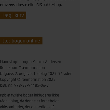
erhvervsadresse eller GLS pakkeshop.
TRÆ
Læg i kurv
59
Træspær
1
antal
Læs bogen online
Manuskript: Jørgen Munch-Andersen
Redaktion: Træinformation
Udgave: 2. udgave, 1. oplag 2025, 56 sider
Copyright ©Træinformation 2025
ISBN nr.: 978-87-94485-06-7
Køb af fysiske bøger inkluderer ikke
rådgivning, da denne er forbeholdt
virksomheder, der er medlem af