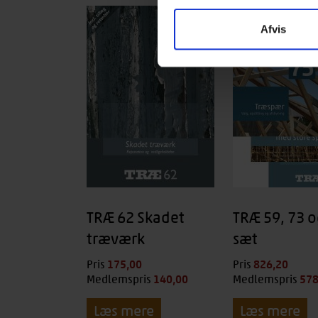
Afvis
TRÆ 62 Skadet
TRÆ 59, 73 o
træværk
sæt
175,00
kr.
826,20
kr.
Pris
Pris
140,00
kr.
578
Medlemspris
Medlemspris
Læs mere
Læs mere