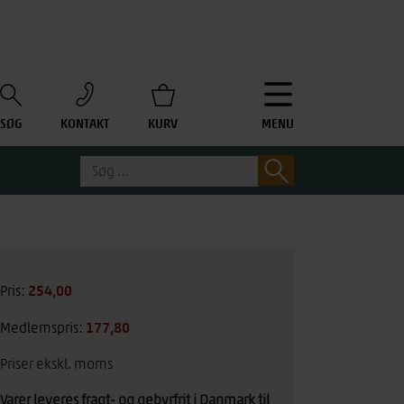
SØG
KONTAKT
KURV
MENU
Søg
Søg
efter:
254,00
kr.
Pris:
177,80
kr.
Medlemspris:
Priser ekskl. moms
Varer leveres fragt- og gebyrfrit i Danmark til