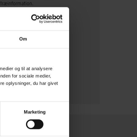
Træinformation.
› Læs mere om fordelene ved et
medlemskab
Om
 medier og til at analysere
nden for sociale medier,
e oplysninger, du har givet
Marketing