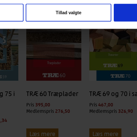
Tillad valgte
g 75 i
TRÆ 60 Træplader
TRÆ 69 og 70 i s
395,00
kr.
467,00
kr.
Pris
Pris
276,50
kr.
326,90
k
Medlemspris
Medlemspris
,34
kr.
Læs mere
Læs mere