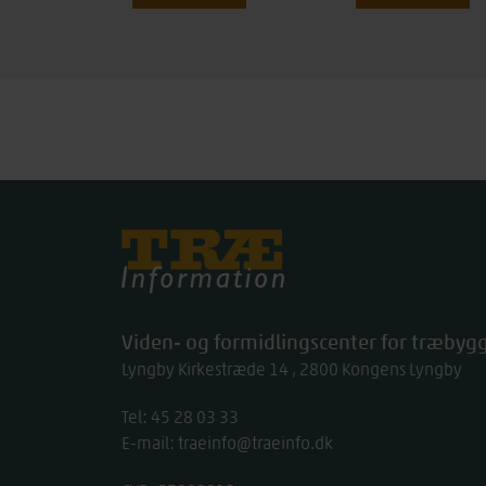
Træinfo
Viden- og formidlingscenter for træbygg
Lyngby Kirkestræde 14
2800
Kongens Lyngby
Tel:
work
45 28 03 33
E-mail:
traeinfo@traeinfo.dk