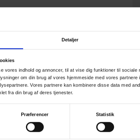
ing
Detaljer
plader
18 meter, og nye udformninger, der giver flere
ookies
tor rumhøjde og mere rumvolumen.Til
llembjælker ved hanebåndsspær indeholder
se vores indhold og annoncer, til at vise dig funktioner til sociale
t anvendte trædimensioner, beregnet i
oplysninger om din brug af vores hjemmeside med vores partnere i
ysepartnere. Vores partnere kan kombinere disse data med andr
et fra din brug af deres tjenester.
Præferencer
Statistik