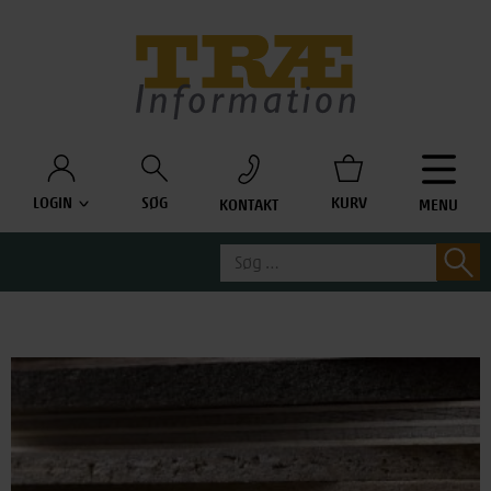
Træinfo
LOGIN
SØG
KURV
KONTAKT
MENU
Søg
S
efter: