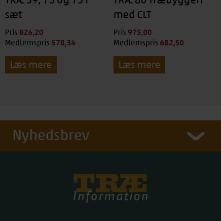
sæt
med CLT
826,20
kr.
975,00
kr.
Pris
Pris
578,34
kr.
682,50
kr.
Medlemspris
Medlemspris
Læs mere
Læs mere
Nyhedsbrev
Træinfo