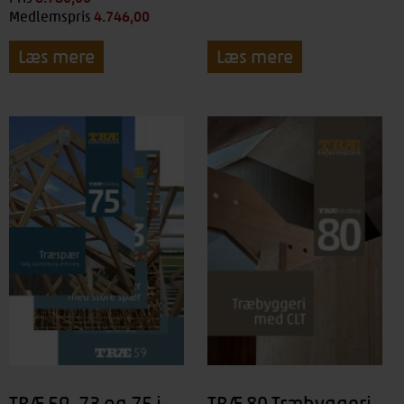
4.746,00
kr.
Medlemspris
Læs mere
Læs mere
TRÆ 59, 73 og 75 i
TRÆ 80 Træbyggeri