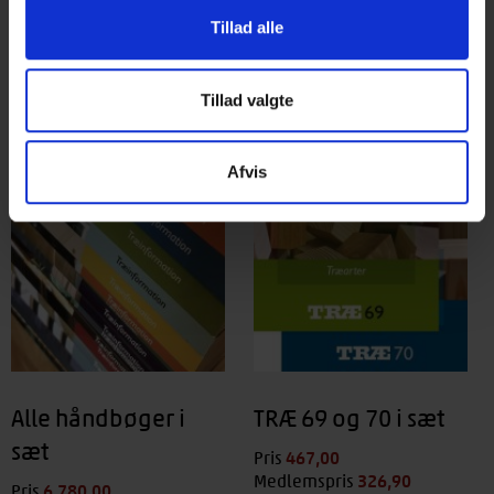
Relaterede varer
Tillad alle
Tillad valgte
Afvis
Alle håndbøger i
TRÆ 69 og 70 i sæt
sæt
467,00
kr.
Pris
326,90
kr.
Medlemspris
6.780,00
kr.
Pris