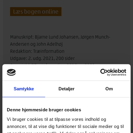
antal
Læs bogen online
Manuskript: Bjarne Lund Johansen, Jørgen Munch-
Andersen og John Adelhøj
Redaktion: Træinformation
Udgave: 2. udg. 2021, 200 sider
Copyright ©Træinformation 2012 og 2021
ISBN nr.: 978-87-90856-29-8
Køb af fysiske bøger inkluderer ikke rådgivning, da
Samtykke
Detaljer
Om
denne er forbeholdt virksomheder, der er medlem af
Træinformation.
› Læs mere om fordelene ved et medlemskab
Denne hjemmeside bruger cookies
Vi bruger cookies til at tilpasse vores indhold og
annoncer, til at vise dig funktioner til sociale medier og til
Bogen giver konkrete løsninger på udførelse af pladebaserede