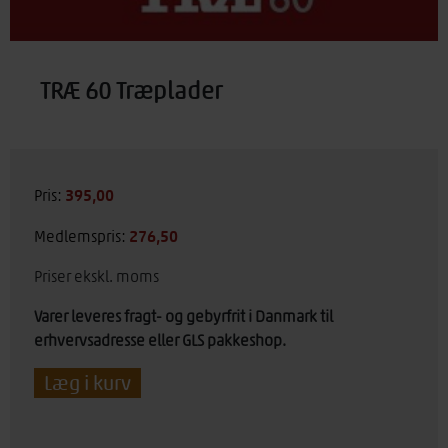
TRÆ 60 Træplader
395,00
kr.
Pris:
276,50
kr.
Medlemspris:
Priser ekskl. moms
Varer leveres fragt- og gebyrfrit i Danmark til
erhvervsadresse eller GLS pakkeshop.
TRÆ
Læg i kurv
60
Træplader