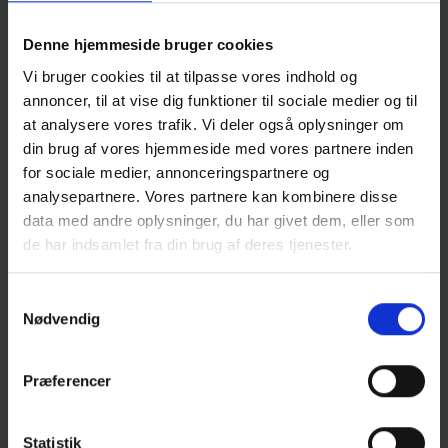
Denne hjemmeside bruger cookies
Vi bruger cookies til at tilpasse vores indhold og
annoncer, til at vise dig funktioner til sociale medier og til
at analysere vores trafik. Vi deler også oplysninger om
4. OKTOBER 2024
din brug af vores hjemmeside med vores partnere inden
PURASAN
for sociale medier, annonceringspartnere og
analysepartnere. Vores partnere kan kombinere disse
data med andre oplysninger, du har givet dem, eller som
de har indsamlet fra din brug af deres tjenester.
Savner du sommeren? Så drøm dig væk til fjerne himmelstrøg!
På en ø i Indonesien er genbrugstømmer blevet brugt på
Samtykkevalg
finurlig vis til at skabe Purasan – et anlæg, der forener det
Nødvendig
åndelige, den dybe forbindelse til naturen med et bredt udbud
af havaktiviteter bl.a. et haj-observationsbassin.
Præferencer
Læs mere på vores portal med inspiration til træbyggerier:
www.arkitekturitrae.dk
Statistik