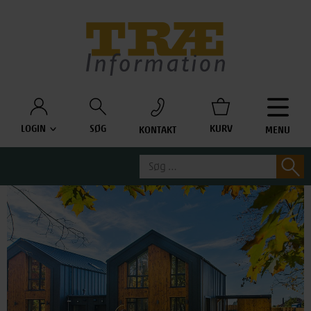
Træinfo
LOGIN
SØG
KURV
KONTAKT
MENU
Søg
S
efter: