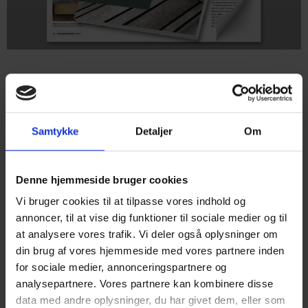
21. JANUAR 2019
TRÆ 74 TRÆTERRASSER
SAMT TAGTERRASSER
Samtykke
Detaljer
Om
Denne hjemmeside bruger cookies
Der er en stigende interesse for at etablere terrasser
Vi bruger cookies til at tilpasse vores indhold og
af træ; både i haver, som kvistaltaner og på tage.
annoncer, til at vise dig funktioner til sociale medier og til
Det gælder ved såvel eksisterende byggeri som ved
at analysere vores trafik. Vi deler også oplysninger om
nybyggeri.
din brug af vores hjemmeside med vores partnere inden
for sociale medier, annonceringspartnere og
Træinformation har netop udgivet bogen, TRÆ 74 Træterrasser
analysepartnere. Vores partnere kan kombinere disse
samt tagterrasser, da markedet for publikationer og
data med andre oplysninger, du har givet dem, eller som
vejledninger i dimensionering af træterrasser er meget