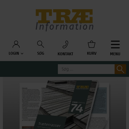
Træinfo
LOGIN
SØG
KURV
KONTAKT
MENU
Søg
S
efter: