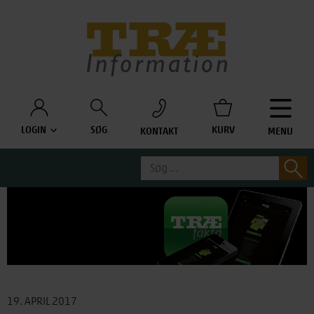
Træinfo
LOGIN
SØG
KURV
KONTAKT
MENU
Søg
S
efter:
19. APRIL 2017