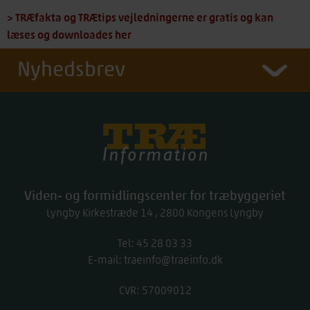
> TRÆfakta og TRÆtips vejledningerne er gratis og kan
læses og downloades her
Nyhedsbrev
Træinfo
Viden- og formidlingscenter for træbyggeriet
Lyngby Kirkestræde 14
2800
Kongens Lyngby
Tel:
work
45 28 03 33
E-mail:
traeinfo@traeinfo.dk
CVR: 57009012