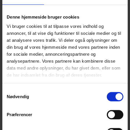
kvalitet og udførelse. De er et led i en videreudbygning af
TRÆ 63 Trægulve – Valg
branchestandarderne i håndbøgerne
og vedligeholdelse
TRÆ 64 Trægulve – Lægning
og
.
Denne hjemmeside bruger cookies
Vi bruger cookies til at tilpasse vores indhold og
Du kan læse og downloade TRÆfakta-pjecerne her:
annoncer, til at vise dig funktioner til sociale medier og til
> TRÆfakta 02 Trægulve – Udfaldskrav
at analysere vores trafik. Vi deler også oplysninger om
> TRÆfakta 03 Trægulve – Reklamation
din brug af vores hjemmeside med vores partnere inden
> TRÆfakta 04 Trægulve – Vurdering af udseende og svigt
for sociale medier, annonceringspartnere og
> TRÆfakta 05 Trægulve – Svind og udvidelse
analysepartnere. Vores partnere kan kombinere disse
TRÆfakta 06 Trægulve – Vurdering af farveforskelle
data med andre oplysninger, du har givet dem, eller som
>
de har indsamlet fra din brug af deres tjenester.
TRÆfakta 07 Trægulve – Lakering
>
TRÆfakta 08 Trægulve – Oliebehandling
>
TRÆfakta 09 Trægulve – Ludbehandling
>
Samtykkevalg
Nødvendig
TRÆfakta 10 Trægulve – Afslibning
>
Præferencer
TRÆtips 02 – Guide til gode trægulve
Til forbrugere har vi desuden udarbejdet en særlig pjece,
TRÆtips 02 Guide til gode trægulve, der ligeledes kan læses