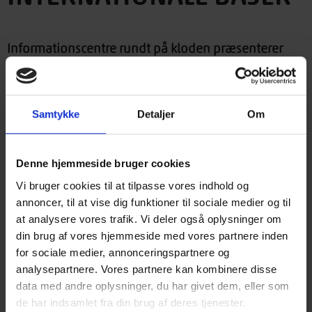
Informationscentre rundt på kloden præsenterer
spændende træarkitektur
Det gamle materiale, træ, er en stadig udfordring og
inspirationskilde for designere og arkitekter kloden rundt.
Samtykke
Detaljer
Om
Med en række links til internationale arkitekturbaser har du
mulighed for selv at udforske arkitekturen og alverdens
Denne hjemmeside bruger cookies
byggerier i træ, i sammenspillet mellem træ, arkitektur, klima
og miljø.
Vi bruger cookies til at tilpasse vores indhold og
annoncer, til at vise dig funktioner til sociale medier og til
Træinformation forhandler udvalgte bøger om alverdens
at analysere vores trafik. Vi deler også oplysninger om
traeshop.dk
byggerier i træ, som du kan finde i vores netbutik,
din brug af vores hjemmeside med vores partnere inden
for sociale medier, annonceringspartnere og
Internationale arkitekturbaser
analysepartnere. Vores partnere kan kombinere disse
data med andre oplysninger, du har givet dem, eller som
Danmark
de har indsamlet fra din brug af deres tjenester.
arkark.dk
– arkitekturguide til alle former for dansk byggeri og