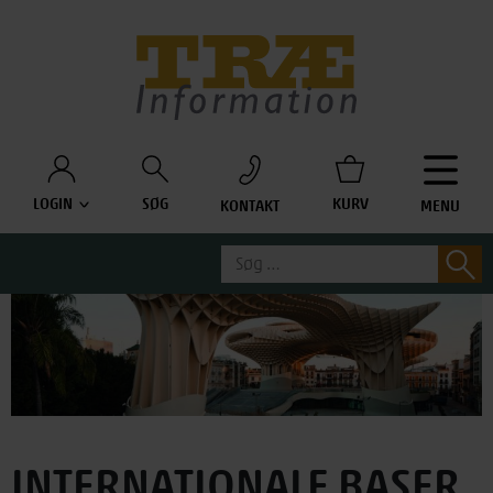
Træinfo
LOGIN
SØG
KURV
KONTAKT
MENU
Søg
S
efter:
INTERNATIONALE BASER