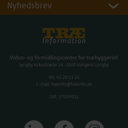
Nyhedsbrev
Træinfo
Viden- og formidlingscenter for træbyggeriet
Lyngby Kirkestræde 14
2800
Kongens Lyngby
Tel:
work
45 28 03 33
E-mail:
traeinfo@traeinfo.dk
CVR: 57009012
linkedin
facebook
instagram