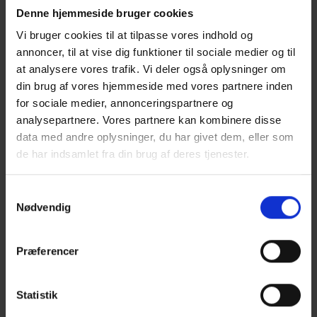
Denne hjemmeside bruger cookies
Den globale opvarmning
Vi bruger cookies til at tilpasse vores indhold og
annoncer, til at vise dig funktioner til sociale medier og til
Klimaet er under forandring, og en del skyldes med al
at analysere vores trafik. Vi deler også oplysninger om
sandsynlighed den menneskelige aktivitet igennem
din brug af vores hjemmeside med vores partnere inden
de seneste 100 år.
for sociale medier, annonceringspartnere og
analysepartnere. Vores partnere kan kombinere disse
Læs hele artiklen
data med andre oplysninger, du har givet dem, eller som
de har indsamlet fra din brug af deres tjenester.
Træ – en del af løsningen
Samtykkevalg
Omstilles forbruget fra fossilt baserede og forbrugende
Nødvendig
materialer til vedvarende og fornyelige materialer
som træ, kan CO2-belastningen af atmosfæren
Præferencer
reduceres væsentligt.
Læs hele artiklen
Statistik