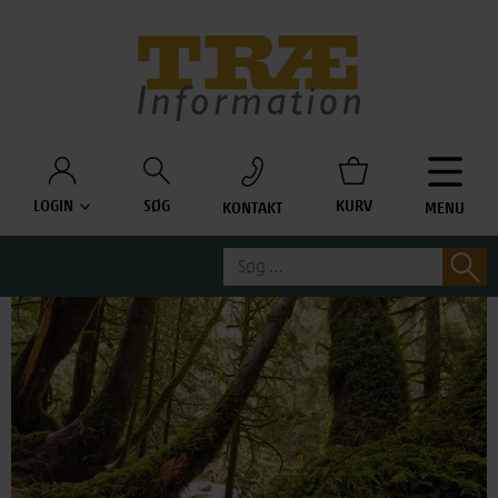
Træinfo
LOGIN
SØG
KURV
KONTAKT
MENU
Søg
S
efter: