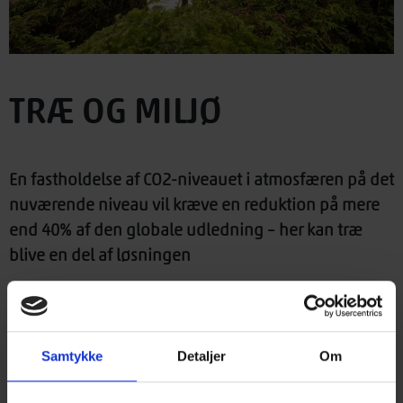
TRÆ OG MILJØ
En fastholdelse af CO2-niveauet i atmosfæren på det
nuværende niveau vil kræve en reduktion på mere
end 40% af den globale udledning – her kan træ
blive en del af løsningen
Den globale opvarmning
Træ – en del af løsningen
Træbyggeri – bedre for klimaet
Samtykke
Detaljer
Om
Træ - og kulstofkredsløbet