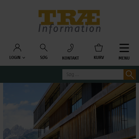
Træinfo
LOGIN
SØG
KURV
KONTAKT
MENU
Søg
S
efter: