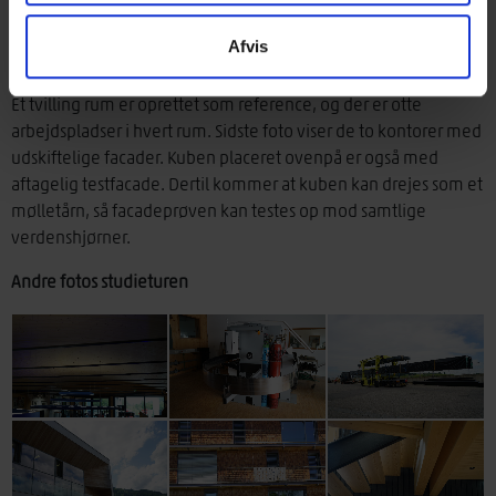
Afvis
Et tvilling rum er oprettet som reference, og der er otte
arbejdspladser i hvert rum. Sidste foto viser de to kontorer med
udskiftelige facader. Kuben placeret ovenpå er også med
aftagelig testfacade. Dertil kommer at kuben kan drejes som et
mølletårn, så facadeprøven kan testes op mod samtlige
verdenshjørner.
Andre fotos studieturen