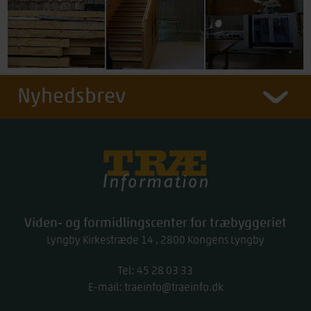
Nyhedsbrev
Træinfo
Viden- og formidlingscenter for træbyggeriet
Lyngby Kirkestræde 14
2800
Kongens Lyngby
Tel:
work
45 28 03 33
E-mail:
traeinfo@traeinfo.dk