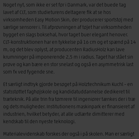
Noget nyt, som ikke er set før i Danmark, var det buede tag
lavet af CLT, som studieturens deltagere fik at se hos
virksomheden Easy Motion Skin, der producerer sportstøj med
særlige sensorer i. Til afprøvningen af tøjet har virksomheden
bygget en slags boksehal, hvor taget buer elegant henover.
CLT-konstruktionen har en tykkelse på 16 cm og et spænd på 14
m, og det blev oplyst, at producenten RadiusHolz kan lave
krumninger på imponerende 2,5 m i radius. Taget har stået sin
prøve og kan bære en stor snelast og også en asymmetrisk last
som fx ved fygende sne.
Et særligt indtryk gjorde besøget på Holztechnikum Kuchl – en
statsstøttet faghøjskole og kandidatuddannelse dedikeret til
træteknik. På alle trin fra tømrere til ingeniører tænkes der i træ
og dets muligheder. Institutionens maskinpark er finansieret af
industrien, hvilket betyder, at alle udlærte dimitterer med
kendskab til den nyeste teknologi.
Materialevidenskab forskes der også i på skolen. Man er særligt