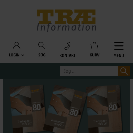
Træinfo
LOGIN
SØG
KURV
KONTAKT
MENU
Søg
S
efter: