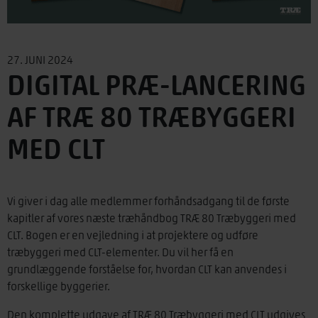
27. JUNI 2024
DIGITAL PRÆ-LANCERING
AF TRÆ 80 TRÆBYGGERI
MED CLT
Vi giver i dag alle medlemmer forhåndsadgang til de første
kapitler af vores næste træhåndbog TRÆ 80 Træbyggeri med
CLT. Bogen er en vejledning i at projektere og udføre
træbyggeri med CLT-elementer. Du vil her få en
grundlæggende forståelse for, hvordan CLT kan anvendes i
forskellige byggerier.
Den komplette udgave af TRÆ 80 Træbyggeri med CLT udgives