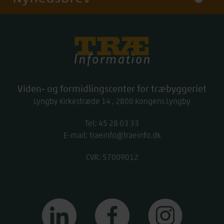
Træinfo
Viden- og formidlingscenter for træbyggeriet
Lyngby Kirkestræde 14
2800
Kongens Lyngby
Tel:
work
45 28 03 33
E-mail:
traeinfo@traeinfo.dk
CVR: 57009012
linkedin
facebook
instagram