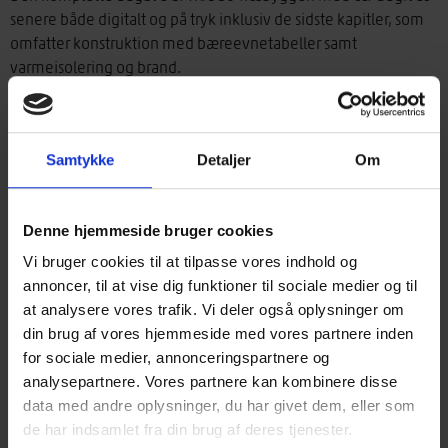
senere både digitalt og på tryk inklusiv de sidste kapitler, som
omfatter konstruktion med bæreevnetabeller samt
varmeisolering og brand.
›
Køb bogen ( endelig udgave) i webshop
›
Læs TRÆ 80 online ( for medlemmer)
Samtykke
Detaljer
Om
Om TRÆhåndbogen
Der er en voksende interesse for at anvende træ som
Denne hjemmeside bruger cookies
konstruktionsmateriale i større og mere komplekse byggerier.
CLT-elementer anvendes i stigende grad til blandt andet
Vi bruger cookies til at tilpasse vores indhold og
etagebyggeri i træ på grund af materialets statiske og
annoncer, til at vise dig funktioner til sociale medier og til
arkitektoniske kvaliteter, og også fordi træ er en fornybar
at analysere vores trafik. Vi deler også oplysninger om
ressource.
din brug af vores hjemmeside med vores partnere inden
for sociale medier, annonceringspartnere og
TRÆ 80 Træbyggeri med CLT giver anvisninger på praktisk
analysepartnere. Vores partnere kan kombinere disse
anvendelse af CLT under danske forhold og i henhold til danske
data med andre oplysninger, du har givet dem, eller som
normer og regler. Den beskriver CLT-elementer og redegør for
de har indsamlet fra din brug af deres tjenester.
byggesystemer og bygningsdetaljer samt håndtering af fugt,