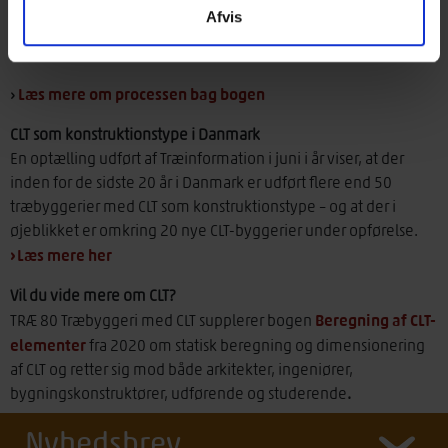
videnscentre og brancheorganisationer. Ved bogens tilblivelse
Afvis
har en større, tværfaglig følgegruppe bidraget med viden og
kvalitetssikring af indholdet.
Læs mere om processen bag bogen
›
CLT som konstruktionstype i Danmark
En optælling udført af Træinformation i juni i år viser, at der
inden for de sidste 20 år i Danmark er udført flere end 50
træbyggerier med CLT som konstruktionstype – og at der i
øjeblikket er omkring 20 nye CLT-byggerier under opførelse.
›
Læs mere her
Vil du vide mere om CLT?
Beregning af CLT-
TRÆ 80 Træbyggeri med CLT supplerer bogen
elementer
fra 2020 om statisk beregning og dimensionering
af CLT og retter sig mod både arkitekter, ingeniører,
bygningskonstruktører, udførende og studerende
.
Nyhedsbrev