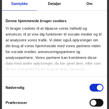
Podcastserie i syv afsnit der fra forskellige vinkler afdækker,
Samtykke
Detaljer
Om
hvordan en række nye miljøvaredeklarationer for
træprodukter (EPD´ere) kan gøre en forskel i byggeriet.
Denne hjemmeside bruger cookies
Læs mere om baggrunden for udviklingen af podcastserien
Vi bruger cookies til at tilpasse vores indhold og
annoncer, til at vise dig funktioner til sociale medier og til
at analysere vores trafik. Vi deler også oplysninger om
din brug af vores hjemmeside med vores partnere inden
for sociale medier, annonceringspartnere og
analysepartnere. Vores partnere kan kombinere disse
data med andre oplysninger, du har givet dem, eller som
de har indsamlet fra din brug af deres tjenester.
Samtykkevalg
Nødvendig
Præferencer