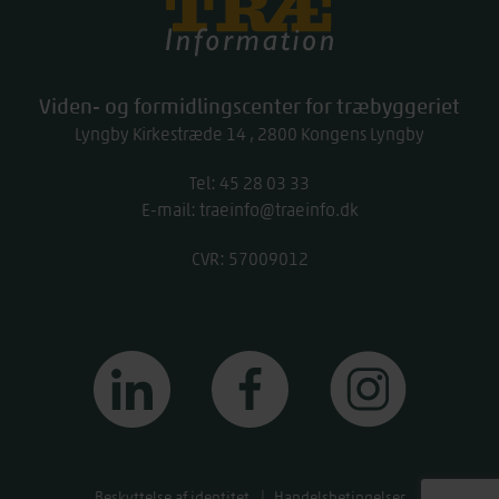
Træinfo
Viden- og formidlingscenter for træbyggeriet
Lyngby Kirkestræde 14
2800
Kongens Lyngby
Tel:
work
45 28 03 33
E-mail:
traeinfo@traeinfo.dk
CVR: 57009012
linkedin
facebook
instagram
Beskyttelse af identitet
Handelsbetingelser