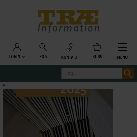
Træinfo
LOGIN
SØG
KURV
KONTAKT
MENU
Søg
S
efter: