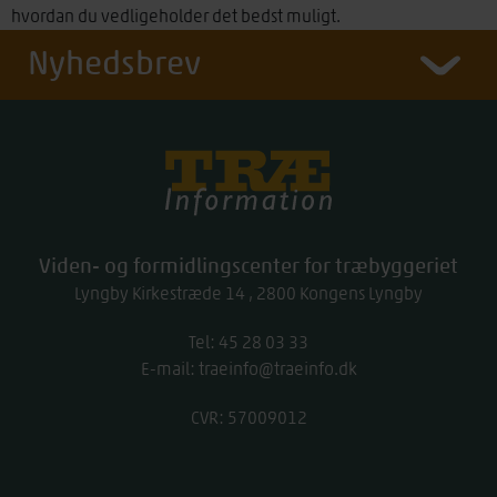
hvordan du vedligeholder det bedst muligt.
Nyhedsbrev
Træinfo
Viden- og formidlingscenter for træbyggeriet
Lyngby Kirkestræde 14
2800
Kongens Lyngby
Tel:
work
45 28 03 33
E-mail:
traeinfo@traeinfo.dk
CVR: 57009012