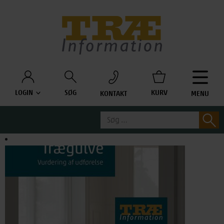
Træinfo
LOGIN
SØG
KURV
KONTAKT
MENU
Søg
S
efter: