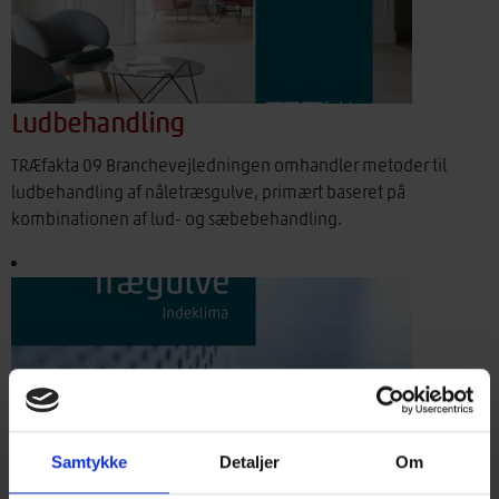
Ludbehandling
TRÆfakta 09 Branchevejledningen omhandler metoder til
ludbehandling af nåletræsgulve, primært baseret på
kombinationen af lud- og sæbebehandling.
Samtykke
Detaljer
Om