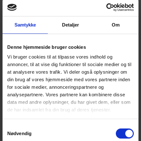
Erhvervs- og byggestyrelsen har netop udsendt en ny
vejledning, der skal vejlede ejere, ejendomsadministratorer
Samtykke
Detaljer
Om
og rådgivere om sikkerhedsvurdering af haller og tilsvarende
store snebelastede bygninger.
Denne hjemmeside bruger cookies
Vejledningen er opdelt i to afsnit:
Vi bruger cookies til at tilpasse vores indhold og
Første afsnit henvender sig til bygningsejere og
annoncer, til at vise dig funktioner til sociale medier og til
administratorer med vejledning om hvordan de selv kan
at analysere vores trafik. Vi deler også oplysninger om
gennemføre indledende sikkerhedsundersøgelser, samt
din brug af vores hjemmeside med vores partnere inden
til rådgivere.
for sociale medier, annonceringspartnere og
Andet afsnit henvender sig til ingeniører med teknisk
analysepartnere. Vores partnere kan kombinere disse
vejledning til mere detaljerede undersøgelser samt
data med andre oplysninger, du har givet dem, eller som
referencer til normer og vejledninger.
de har indsamlet fra din brug af deres tjenester.
Vejledningen er udarbejdet af Træinformation for
Samtykkevalg
byggestyrelsen.
Nødvendig
Læs snevejledningen her