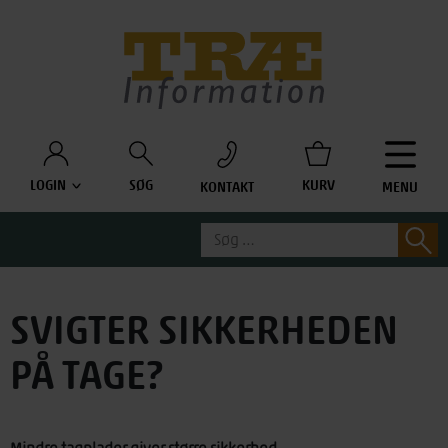
Træinfo
LOGIN
SØG
KURV
KONTAKT
MENU
Søg
S
efter:
SVIGTER SIKKERHEDEN
PÅ TAGE?