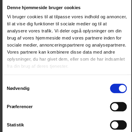
ikke må være større end 650 x 3100 mm og veje mere end 18
Denne hjemmeside bruger cookies
kg per plade. Det svarer til, at pladerne nu kun må være halvt så
brede som tidligere. Aftalen omfatter krydsfiner- og OSB-
Vi bruger cookies til at tilpasse vores indhold og annoncer,
plader samt plader med færdig tagpapoverflade, som
til at vise dig funktioner til sociale medier og til at
anvendes til tagarbejde i nybyggerier og ved renovering af
analysere vores trafik. Vi deler også oplysninger om din
eksisterende bygninger.
brug af vores hjemmeside med vores partnere inden for
sociale medier, annonceringspartnere og analysepartnere.
Store plader ude af markedet
Vores partnere kan kombinere disse data med andre
Traditionelle tagplader på 1220 x 2440 mm må fremover kun
oplysninger, du har givet dem, eller som de har indsamlet
anvendes, hvis de håndteres maskinelt, f.eks. på
fra din brug af deres tjenester.
elementfabrikker. Det gælder ved lægning af pladerne på
taget, f.eks. som undertag eller underlag for tagpap.
Samtykkevalg
Nødvendig
Fakta om aftalen
Præferencer
Brancheaftalen omfatter manuel håndtering af træplader på
taget.
Statistik
Følgende CE-mærkede tagplader er omfattet af aftalen: