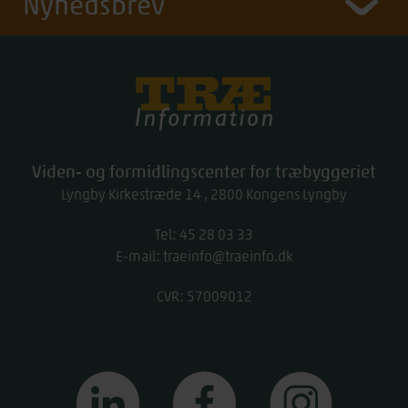
Nyhedsbrev
Træinfo
Viden- og formidlingscenter for træbyggeriet
Lyngby Kirkestræde 14
2800
Kongens Lyngby
Tel:
work
45 28 03 33
E-mail:
traeinfo@traeinfo.dk
CVR: 57009012
linkedin
facebook
instagram