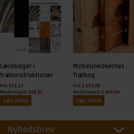
Lærebøger i
Møbelsnedkernes
trækonstruktioner
Træbog
512,15
kr.
2.059,00
kr.
Pris
Pris
358,51
kr.
2.059,00
kr.
Medlemspris
Medlemspris
Læs mere
Læs mere
Nyhedsbrev