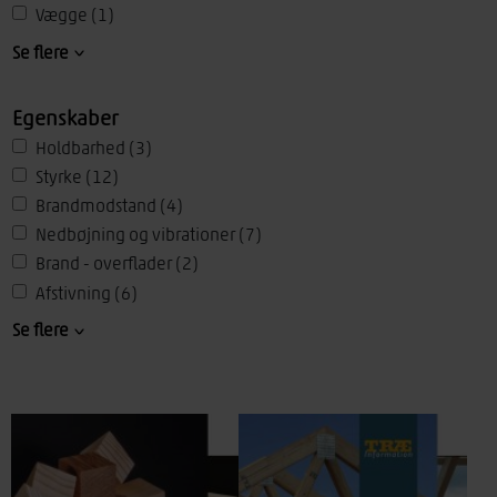
Vægge
(1)
Tagunderlag
(1)
Se flere
Terrændæk
(2)
Træmaterialer
(4)
Egenskaber
Trægulve
(1)
Holdbarhed
(3)
Undergulve
(1)
Styrke
(12)
Spær
(3)
Brandmodstand
(4)
Træelementer
(1)
Nedbøjning og vibrationer
(7)
Træplader
(4)
Brand - overflader
(2)
CLT
(4)
Afstivning
(6)
Kælder
(2)
Skivevirkning
(4)
Se flere
Lydisolering
(2)