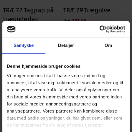
TRÆ 77 Tagpap på
TRÆ 79 Trægulve
træunderlag
795,00
kr.
Pris
556,50
kr.
Medlemspris
475,00
kr.
Pris
332,50
kr.
Medlemspris
Samtykke
Detaljer
Om
Læs mere
Læs mere
Denne hjemmeside bruger cookies
Vi bruger cookies til at tilpasse vores indhold og
annoncer, til at vise dig funktioner til sociale medier og til
at analysere vores trafik. Vi deler også oplysninger om
din brug af vores hjemmeside med vores partnere inden
for sociale medier, annonceringspartnere og
analysepartnere. Vores partnere kan kombinere disse
data med andre oplysninger, du har givet dem, eller som
de har indsamlet fra din brug af deres tjenester.