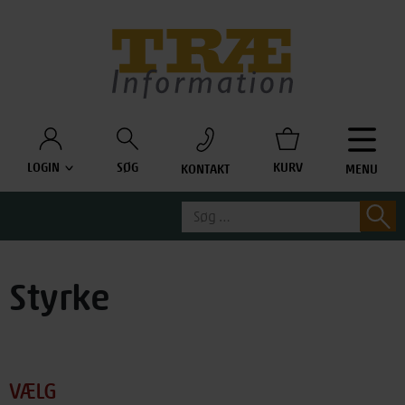
Træinfo
LOGIN
SØG
KURV
KONTAKT
MENU
Søg
S
efter:
Styrke
VÆLG