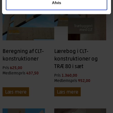
Afvis
Beregning af CLT-
Lærebog i CLT-
konstruktioner
konstruktioner og
TRÆ 80 i sæt
625,00
kr.
Pris
437,50
kr.
Medlemspris
1.360,00
kr.
Pris
952,00
kr.
Medlemspris
Læs mere
Læs mere