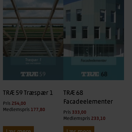
TRÆ 59 Træspær 1
TRÆ 68
Facadeelementer
254,00
kr.
Pris
177,80
kr.
Medlemspris
333,00
kr.
Pris
233,10
kr.
Medlemspris
Læs mere
Læs mere