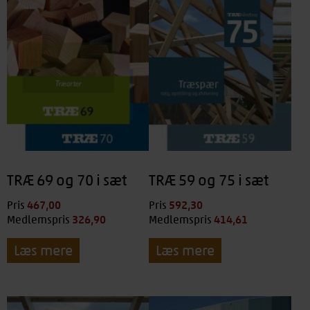
TRÆ 69 og 70 i sæt
TRÆ 59 og 75 i sæt
467,00
kr.
592,30
kr.
Pris
Pris
326,90
kr.
414,61
kr.
Medlemspris
Medlemspris
Læs mere
Læs mere