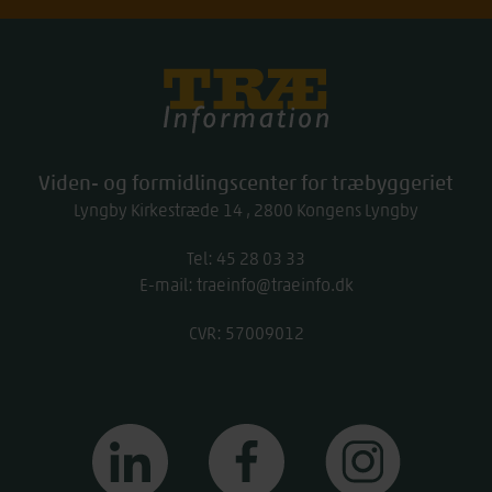
Træinfo
Viden- og formidlingscenter for træbyggeriet
Lyngby Kirkestræde 14
2800
Kongens Lyngby
Tel:
work
45 28 03 33
E-mail:
traeinfo@traeinfo.dk
CVR: 57009012
linkedin
facebook
instagram