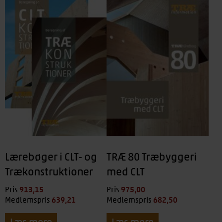
Lærebøger i CLT- og
TRÆ 80 Træbyggeri
Trækonstruktioner
med CLT
913,15
kr.
975,00
kr.
Pris
Pris
639,21
kr.
682,50
kr.
Medlemspris
Medlemspris
Læs mere
Læs mere